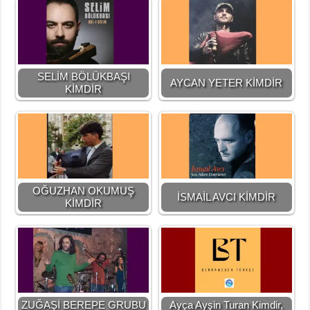
SELİM BÖLÜKBAŞI
AYCAN YETER KİMDİR
KİMDİR
OĞUZHAN OKUMUŞ
İSMAİL AVCI KİMDİR
KİMDİR
ZUĞAŞİ BEREPE GRUBU
Ayça Ayşin Turan Kimdir,