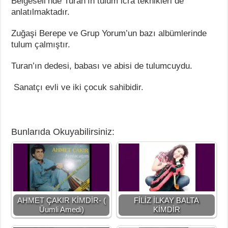
Belgeseli’nde Turan’ın tulum icra teknikleri de
anlatılmaktadır.
Zuğaşi Berepe ve Grup Yorum’un bazı albümlerinde
tulum çalmıştır.
Turan’ın dedesi, babası ve abisi de tulumcuydu.
Sanatçı evli ve iki çocuk sahibidir.
Bunlarıda Okuyabilirsiniz:
AHMET ÇAKIR KİMDİR- (
FİLİZ İLKAY BALTA
Üumli Amedi)
KİMDİR