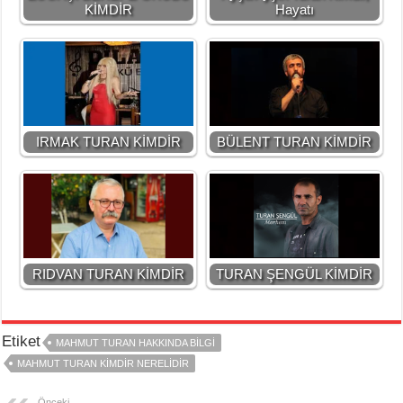
KİMDİR
Hayatı
IRMAK TURAN KİMDİR
BÜLENT TURAN KİMDİR
RIDVAN TURAN KİMDİR
TURAN ŞENGÜL KİMDİR
Etiket
MAHMUT TURAN HAKKINDA BİLGİ
MAHMUT TURAN KİMDİR NERELİDİR
Önceki