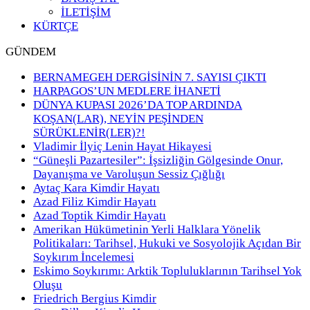
İLETİŞİM
KÜRTÇE
GÜNDEM
BERNAMEGEH DERGİSİNİN 7. SAYISI ÇIKTI
HARPAGOS’UN MEDLERE İHANETİ
DÜNYA KUPASI 2026’DA TOP ARDINDA
KOŞAN(LAR), NEYİN PEŞİNDEN
SÜRÜKLENİR(LER)?!
Vladimir İlyiç Lenin Hayat Hikayesi
“Güneşli Pazartesiler”: İşsizliğin Gölgesinde Onur,
Dayanışma ve Varoluşun Sessiz Çığlığı
Aytaç Kara Kimdir Hayatı
Azad Filiz Kimdir Hayatı
Azad Toptik Kimdir Hayatı
Amerikan Hükümetinin Yerli Halklara Yönelik
Politikaları: Tarihsel, Hukuki ve Sosyolojik Açıdan Bir
Soykırım İncelemesi
Eskimo Soykırımı: Arktik Topluluklarının Tarihsel Yok
Oluşu
Friedrich Bergius Kimdir