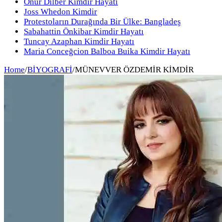
Onur Dilber Kimdir Hayatı
Joss Whedon Kimdir
Protestoların Durağında Bir Ülke: Bangladeş
Sabahattin Önkibar Kimdir Hayatı
Tuncay Azaphan Kimdir Hayatı
Maria Conceğcion Balboa Buika Kimdir Hayatı
Home
/
BİYOGRAFİ
/
MÜNEVVER ÖZDEMİR KİMDİR