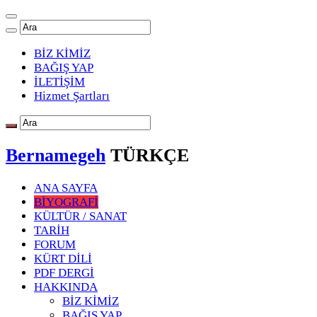
BİZ KİMİZ
BAĞIŞ YAP
İLETİŞİM
Hizmet Şartları
Bernamegeh
TÜRKÇE
ANA SAYFA
BİYOGRAFİ
KÜLTÜR / SANAT
TARİH
FORUM
KÜRT DİLİ
PDF DERGİ
HAKKINDA
BİZ KİMİZ
BAĞIŞ YAP