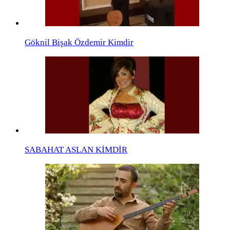
Göknil Bişak Özdemir Kimdir
SABAHAT ASLAN KİMDİR