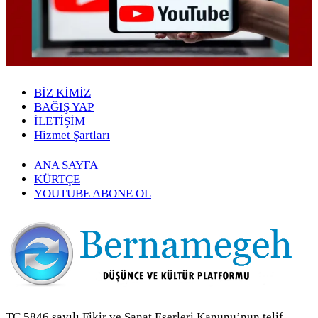
BİZ KİMİZ
BAĞIŞ YAP
İLETİŞİM
Hizmet Şartları
ANA SAYFA
KÜRTÇE
YOUTUBE ABONE OL
TC 5846 sayılı Fikir ve Sanat Eserleri Kanunu’nun telif