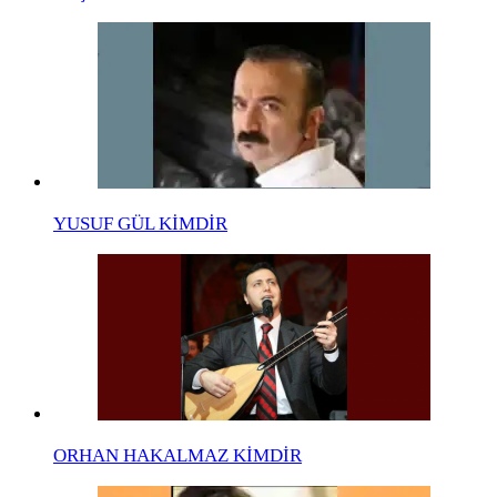
YUSUF GÜL KİMDİR
ORHAN HAKALMAZ KİMDİR