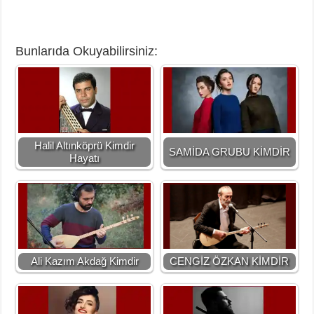
Bunlarıda Okuyabilirsiniz:
Halil Altınköprü Kimdir
SAMİDA GRUBU KİMDİR
Hayatı
Ali Kazım Akdağ Kimdir
CENGİZ ÖZKAN KİMDİR