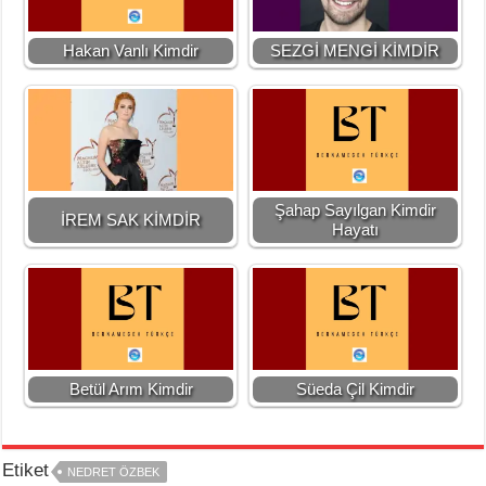
Hakan Vanlı Kimdir
SEZGİ MENGİ KİMDİR
Şahap Sayılgan Kimdir
İREM SAK KİMDİR
Hayatı
Betül Arım Kimdir
Süeda Çil Kimdir
Etiket
NEDRET ÖZBEK