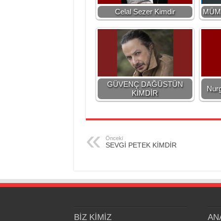
Celal Sezer Kimdir
MÜMİ
GÜVENÇ DAĞÜSTÜN
Nurg
KİMDİR
Önceki
SEVGİ PETEK KİMDİR
BİZ KİMİZ
AN