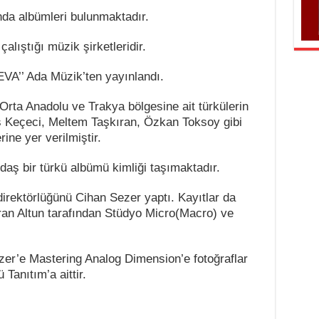
nda albümleri bulunmaktadır.
lıştığı müzik şirketleridir.
EVA’’ Ada Müzik’ten yayınlandı.
rta Anadolu ve Trakya bölgesine ait türkülerin
as Keçeci, Meltem Taşkıran, Özkan Toksoy gibi
ine yer verilmiştir.
aş bir türkü albümü kimliği taşımaktadır.
rektörlüğünü Cihan Sezer yaptı. Kayıtlar da
ran Altun tarafından Stüdyo Micro(Macro) ve
ezer’e Mastering Analog Dimension’e fotoğraflar
Tanıtım’a aittir.