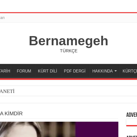
arı
Bernamegeh
TÜRKÇE
TARİH
FORUM
KÜRT DİLİ
PDF DERGİ
HAKKINDA
KÜRTÇ
ANETİ
A KİMDİR
Adve