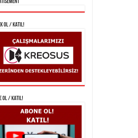
rtisement
K OL / KATIL!
 OL / KATIL!