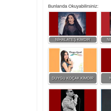
Bunlarıda Okuyabilirsiniz:
NİHAL ATEŞ KİMDİR
Nİ
DUYGU KOÇAK KİMDİR
N