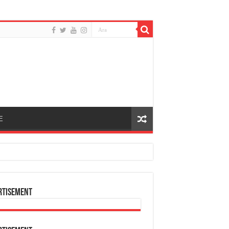
E
rtisement