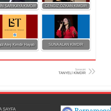
N SARIKAYA KİMDİR
CENGİZ ÖZKAN KİMDİR
ül Ateş Kimdir Hayatı
SUNA ALAN KİMDİR
Sonaraki
TANYELİ KİMDİR
A SAYFA