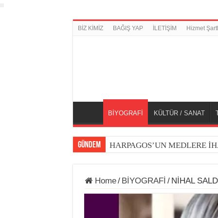
BİZ KİMİZ
BAĞIŞ YAP
İLETİŞİM
Hizmet Şartl
BİYOGRAFİ
KÜLTÜR / SANAT
GÜNDEM
HARPAGOS’UN MEDLERE İH
Home
/
BİYOGRAFİ
/
NİHAL SALD