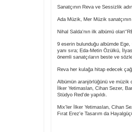
Sanatçının Reva ve Sessizlik adı
Ada Müzik, Mer Müzik sanatçının ça
Nihal Salda’nın ilk albümü olan‘’R
9 eserin bulunduğu albümde Ege, O
yanı sıra; Eda-Metin Özülkü, İly
önemli sanatçıların beste ve sözler
Reva her kulağa hitap edecek çağd
Albümün aranjörlüğünü ve müzik di
İlker Yetimaslan, Cihan Sezer, Ba
Stüdyo Red’de yapıldı.
Mix’ler İlker Yetimaslan, Cihan S
Fırat Erez’e Tasarım da Hayalgüçü 