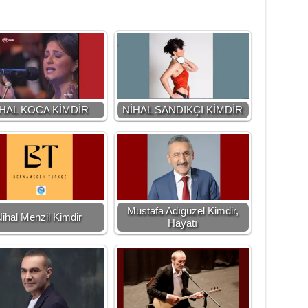
HAL KOCA KİMDİR
NİHAL SANDIKÇI KİMDİR
Mustafa Adıgüzel Kimdir,
ihal Menzil Kimdir
Hayatı