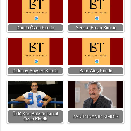
Damla Özen Kimdir
Serkan Ercan Kimdir
Dolunay Soysert Kimdir
Bahri Ateş Kimdir
Ünlü Kürt Boksör İsmail
KADİR İNANIR KİMDİR
Özen Kimdir