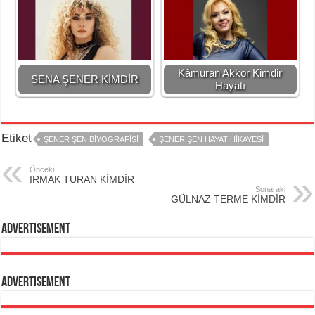
Kâmuran Akkor Kimdir
SENA ŞENER KİMDİR
Hayatı
Etiket
ŞENER ŞEN BİYOGRAFİSİ
ŞENER ŞEN HAYAT HİKAYESİ
Önceki
IRMAK TURAN KİMDİR
Sonaraki
GÜLNAZ TERME KİMDİR
Advertisement
Advertisement