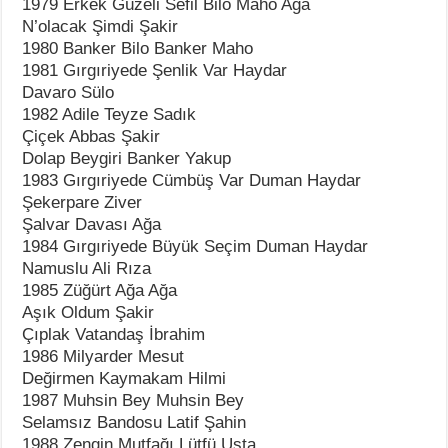
1979 Erkek Güzeli Sefil Bilo Maho Ağa
N’olacak Şimdi Şakir
1980 Banker Bilo Banker Maho
1981 Gırgıriyede Şenlik Var Haydar
Davaro Sülo
1982 Adile Teyze Sadık
Çiçek Abbas Şakir
Dolap Beygiri Banker Yakup
1983 Gırgıriyede Cümbüş Var Duman Haydar
Şekerpare Ziver
Şalvar Davası Ağa
1984 Gırgıriyede Büyük Seçim Duman Haydar
Namuslu Ali Rıza
1985 Züğürt Ağa Ağa
Aşık Oldum Şakir
Çıplak Vatandaş İbrahim
1986 Milyarder Mesut
Değirmen Kaymakam Hilmi
1987 Muhsin Bey Muhsin Bey
Selamsız Bandosu Latif Şahin
1988 Zengin Mutfağı Lütfü Usta