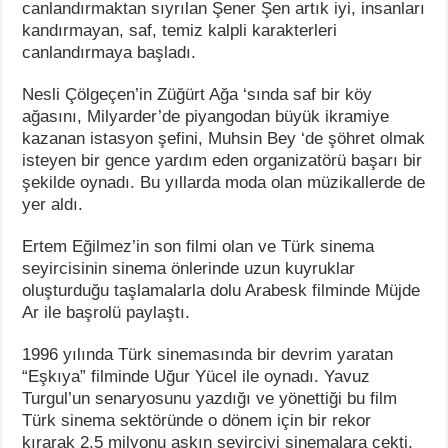
canlandırmaktan sıyrılan Şener Şen artık iyi, insanları
kandırmayan, saf, temiz kalpli karakterleri
canlandırmaya başladı.
Nesli Çölgeçen’in Züğürt Ağa ‘sında saf bir köy
ağasını, Milyarder’de piyangodan büyük ikramiye
kazanan istasyon şefini, Muhsin Bey ‘de şöhret olmak
isteyen bir gence yardım eden organizatörü başarı bir
şekilde oynadı. Bu yıllarda moda olan müzikallerde de
yer aldı.
Ertem Eğilmez’in son filmi olan ve Türk sinema
seyircisinin sinema önlerinde uzun kuyruklar
oluşturduğu taşlamalarla dolu Arabesk filminde Müjde
Ar ile başrolü paylaştı.
1996 yılında Türk sinemasında bir devrim yaratan
“Eşkıya” filminde Uğur Yücel ile oynadı. Yavuz
Turgul’un senaryosunu yazdığı ve yönettiği bu film
Türk sinema sektöründe o dönem için bir rekor
kırarak 2,5 milyonu aşkın seyirciyi sinemalara çekti.