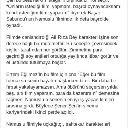
Şen bu defa halkın isteğinin dışında bir rol seçti.
“Onların istediği filmi yapmam, başrol oynayacaksam
kendi istediğim filmi yaparım” diyerek Başar
Sabuncu’nun Namuslu filminde ilk defa başrolde
oynadı.
Filmde canlandırdığı Ali Rıza Bey karakteri işine son
derece bağlı bir mutemettir. Bu sebeple çevresindeki
kişiler tarafından hor görülür. Zimmetine para
geçirdiği söylentileri ortalığa yayılınca itibar görür ve
el üstünde tutulmaya başlar.
Ertem Eğilmez’in bu film için ona “Eğer bu film
tutmazsa senin hayatın başlarken biter. Bir daha bir
fırsat yakalayamazsın. Ama öbürünü seçersen yılda
beş, altı film yaparsın, para da kazanırsın” demesine
rağmen, Namuslu o senenin en iyi iş yapan filmleri
arasına girdi. Böylece Şener Şen’in sinema
kariyerindeki ikinci perde açıldı.
Namuslu filmiyle üçkağıtçı, sahtekar karakterleri