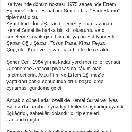
Kariyerinde dönüm noktası 1975 senesinde Ertem
Eğilmez’in filmi Hababam Sınıfı’ndaki ‘’Badi Ekrem’’
tiplemesi oldu.
Aynı filmde İnek Şaban tiplemesiyle ün kazanan
Kemal Sunal ile harika bir ikili oluşturdu ve o
senelerde büyük gişe hasılatı yapan Süt Kardeşler,
Şaban Oğlu Şaban, Tosun Paşa, Kibar Feyzo,
Çöpçüler Kralı ve Davaro gibi filmlerde rol aldı.
Şener Şen, 1984 yılına kadar yardımcı roller oynadı.
O dönemde Anadolu piyasasına hâkim olan
işletmecilerin, Arzu Film ve Ertem Eğilmez’e
yaptıkları baskı sonucunda artık başrollerde
oynaması gündeme geldi.
Ancak o güne kadar özellikle Kemal Sunal ve İlyas
Salman’la beraber oynadığı filmlerde oynadığı uyanık,
üçkâğıtçı, sahtekâr, dolandırıcı tiplemeleri
canlandırmıştır.