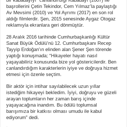
bir kabadayıyı” canlandırdığı Kabadayı (2007) ile
başrollerini Çetin Tekindor, Cem Yılmaz’la paylaştığı
Av Mevsimi (2010) ve Yol Ayrımı (2017) en son rol
aldığı filmlerdir. Şen, 2015 senesinde Aygaz Otogaz
reklamıyla ekranlara geri dönmüştür.
28 Aralık 2016 tarihinde Cumhurbaşkanlığı Kültür
Sanat Büyük Ödülü’nü 12. Cumhurbaşkanı Recep
Tayyip Erdoğan’ın elinden alan Şener Şen törende
yaptığı konuşmada; “Hikayeler hayatı nasıl
yaşayabiliriz konusunda bize yol göstericilerdir. Ben
canlandırdığım karakterlerin iyiye ve doğruya hizmet
etmesi için özenle seçtim.
Bir aktör için intihar sayılabilecek uzun yıllar
istediğim hikayeyi bekledim. İyiyi, doğruyu ve güzeli
arayan toplumların her zaman barış içinde
yaşayacağına inandım. Bu ödülü toplumsal
barışımıza bir katkısı olması umudu ile kabul
ediyorum” dedi.