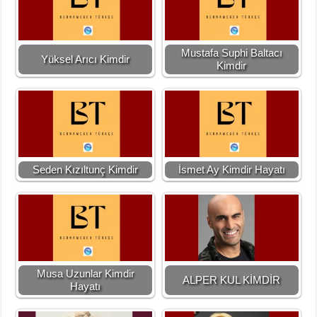
Mustafa Suphi Baltacı
Yüksel Arıcı Kimdir
Kimdir
Seden Kızıltunç Kimdir
İsmet Ay Kimdir Hayatı
Musa Uzunlar Kimdir
ALPER KUL KİMDİR
Hayatı