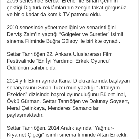
2005 senesinde Serdar Erener ile Sinan Çetin’in
çektiği Digitürk reklâmlarının zengin fakat görgüsüz
ve bir o kadar da komik TV patronu oldu.
2010 senesinde yönetmenliğini ve senaristliğini
Derviş Zaim’in yaptığı “Gölgeler ve Suretler” isimli
sinema Filminde Buğra Gülsoy ile birlikte oynadı.
Settar Tanrıöğen 22. Ankara Uluslararası Film
Festivalinde “En İyi Yardımcı Erkek Oyuncu”
Ödülünün sahibi oldu.
2014 yılı Ekim ayında Kanal D ekranlarında başlayan
senaryosunu Sinan Tuzcu’nun yazdığı “Urfalıyım
Ezelden” dizisinde başrol oyunculuğunu Bülent İnal,
Öykü Gürman, Settar Tanrıöğen ve Dolunay Soysert,
Meral Çetinkaya, Menderes Samancılar
paylaşmaktadır.
Settar Tanrıöğen, 2014 Aralık ayında “Yağmur-
Kıyamet Çiçeği” isimli sinema filminde Altan Erkekli,