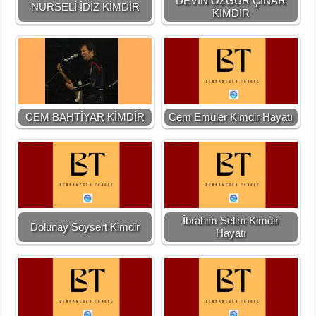
DEVİN ÖZGÜR ÇINAR
NURSELİ İDİZ KİMDİR
KİMDİR
CEM BAHTİYAR KİMDİR
Cem Emüler Kimdir Hayatı
İbrahim Selim Kimdir
Dolunay Soysert Kimdir
Hayatı