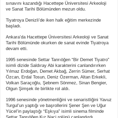
sınavını kazandığı Hacettepe Üniversitesi Arkeoloji
ve Sanat Tarihi Bölümünden mezun oldu.
Tiyatroya Denizli’de iken halk eğitim merkezinde
başladı.
Ankara’da Hacettepe Üniversitesi Arkeoloji ve Sanat
Tarihi Bölümünde okurken de sanat evinde Tiyatroya
devam etti.
1995 senesinde Settar Tanrıöğen “Bir Demet Tiyatro”
isimli dizide Saldıray Abi karakterini canlandırırken
Yılmaz Erdoğan, Demet Akbağ, Zerrin Sümer, Serhat
Özcan, Erdal Tosun, Deniz Özerman, Altan Erkekli,
Volkan Saraçoğlu, Şebnem Sönmez, Sinan Bengier,
Olgun Şimşek ile birlikte rol aldı.
1996 senesinde yönetmenliğini ve senaristliğini Yavuz
Turgul’un yaptığı ve başrollerini Şener Şen ve Uğur
Yücel’in paylaştığı “Eşkıya” isimli sinema filminde
Settar Tanrıöğen Kız Naci rolünü canlandırdı.