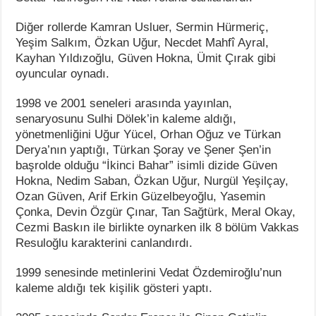
Diğer rollerde Kamran Usluer, Sermin Hürmeriç,
Yeşim Salkım, Özkan Uğur, Necdet Mahfî Ayral,
Kayhan Yıldızoğlu, Güven Hokna, Ümit Çırak gibi
oyuncular oynadı.
1998 ve 2001 seneleri arasında yayınlan,
senaryosunu Sulhi Dölek’in kaleme aldığı,
yönetmenliğini Uğur Yücel, Orhan Oğuz ve Türkan
Derya’nın yaptığı, Türkan Şoray ve Şener Şen’in
başrolde olduğu “İkinci Bahar” isimli dizide Güven
Hokna, Nedim Saban, Özkan Uğur, Nurgül Yeşilçay,
Ozan Güven, Arif Erkin Güzelbeyoğlu, Yasemin
Çonka, Devin Özgür Çınar, Tan Sağtürk, Meral Okay,
Cezmi Baskın ile birlikte oynarken ilk 8 bölüm Vakkas
Resuloğlu karakterini canlandırdı.
1999 senesinde metinlerini Vedat Özdemiroğlu’nun
kaleme aldığı tek kişilik gösteri yaptı.