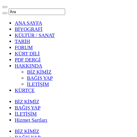
ANA SAYFA
BİYOGRAFİ
KÜLTÜR / SANAT
TARİH
FORUM
KÜRT DİLİ
PDF DERGİ
HAKKINDA
BİZ KİMİZ
BAĞIŞ YAP
İLETİŞİM
KÜRTÇE
BİZ KİMİZ
BAĞIŞ YAP
İLETİŞİM
Hizmet Şartları
BİZ KİMİZ