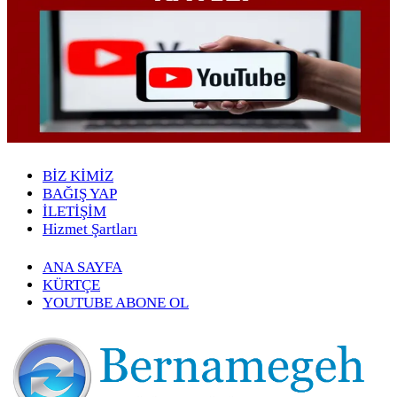
BİZ KİMİZ
BAĞIŞ YAP
İLETİŞİM
Hizmet Şartları
ANA SAYFA
KÜRTÇE
YOUTUBE ABONE OL