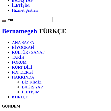
BAĞIŞ YAP
İLETİŞİM
Hizmet Şartları
Bernamegeh
TÜRKÇE
ANA SAYFA
BİYOGRAFİ
KÜLTÜR / SANAT
TARİH
FORUM
KÜRT DİLİ
PDF DERGİ
HAKKINDA
BİZ KİMİZ
BAĞIŞ YAP
İLETİŞİM
KÜRTÇE
GÜNDEM