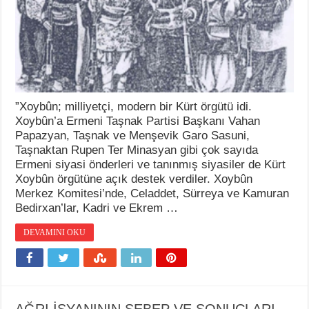
”Xoybûn; milliyetçi, modern bir Kürt örgütü idi.
Xoybûn’a Ermeni Taşnak Partisi Başkanı Vahan
Papazyan, Taşnak ve Menşevik Garo Sasuni,
Taşnaktan Rupen Ter Minasyan gibi çok sayıda
Ermeni siyasi önderleri ve tanınmış siyasiler de Kürt
Xoybûn örgütüne açık destek verdiler. Xoybûn
Merkez Komitesi’nde, Celaddet, Sürreya ve Kamuran
Bedirxan’lar, Kadri ve Ekrem …
DEVAMINI OKU
AĞRI İSYANININ SEBEP VE SONUÇLARI