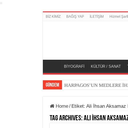
BİZ KİMİZ
BAĞIŞ YAP
İLETİŞİM
Hizmet Şartl
BİYOGRAFİ
KÜLTÜR / SANAT
GÜNDEM
BERNAMEGEH DERGİSİNİN 7.
HARPAGOS’UN MEDLERE İH
Home
/
Etiket:
Ali İhsan Aksamaz 
Tag Archives:
Ali İhsan Aksamaz