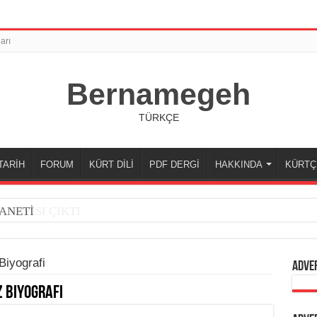
arı
Bernamegeh
TÜRKÇE
TARİH
FORUM
KÜRT DİLİ
PDF DERGİ
HAKKINDA
KÜRTÇ
 SAYISI ÇIKTI
ANETİ
Biyografi
Adve
 Biyografi