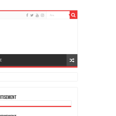
E
rtisement