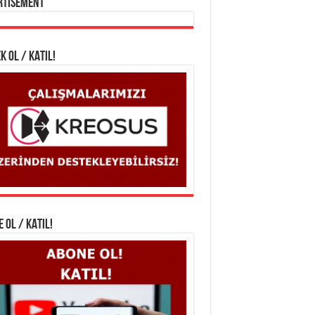
rtisement
K OL / KATIL!
 OL / KATIL!