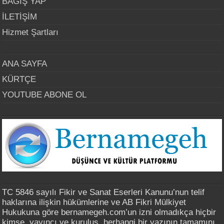
BAĞIŞ YAP
İLETİŞİM
Hizmet Şartları
ANA SAYFA
KÜRTÇE
YOUTUBE ABONE OL
TC 5846 sayılı Fikir ve Sanat Eserleri Kanunu’nun telif
haklarına ilişkin hükümlerine ve AB Fikri Mülkiyet
Hukukuna göre bernamegeh.com’un izni olmadıkça hiçbir
kimse, yayıncı ve kuruluş, herhangi bir yazının tamamını