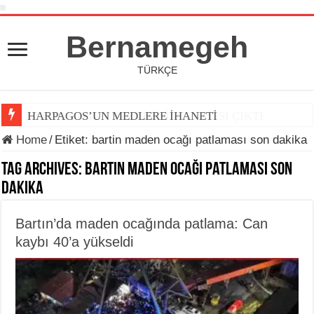
Bernamegeh
TÜRKÇE
BERNAMEGEH DERGİSİNİN 7. SAYISI ÇIKTI
HARPAGOS’UN MEDLERE İHANETİ
Home
/
Etiket:
bartin maden ocağı patlaması son dakika
Tag Archives:
bartin maden ocağı patlaması son
dakika
Bartın’da maden ocağında patlama: Can
kaybı 40’a yükseldi