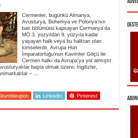
Adve
ı
Cermenler, bugünkü Almanya,
Avusturya, Bohemya ve Polonya’nın
DESTE
batı bölümünü kapsayan Cermanya’da
MÖ 3. yüzyıldan 9. yüzyıla kadar
yaşayan halk veya bu halktan olan
kimselerdir. Avrupa Hun
İmparatorluğu’nun Kavimler Göçü ile
Cermen halkı da Avrupa’ya yol almıştır.
vusturyalılar başta olmak üzere; İngilizler,
animarkalılar – …
Stumbleupon
LinkedIn
Pinterest
ABONE