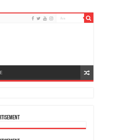
E
rtisement