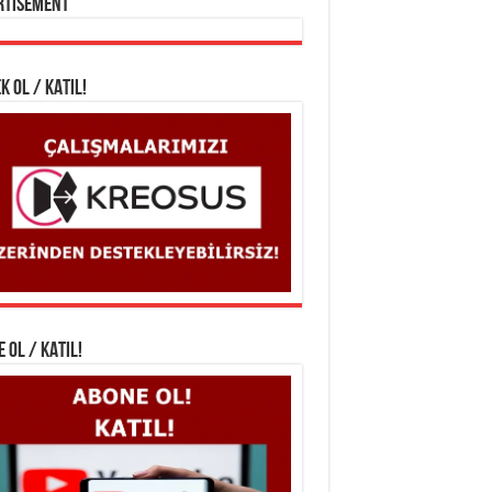
rtisement
K OL / KATIL!
 OL / KATIL!