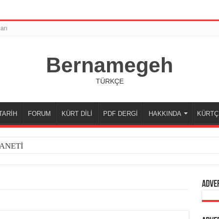
arı
Bernamegeh
TÜRKÇE
TARİH
FORUM
KÜRT DİLİ
PDF DERGİ
HAKKINDA
KÜRTÇ
ANETİ
Adve