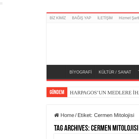
BİZ KİMİZ
BAĞIŞ YAP
İLETİŞİM
Hizmet Şartl
BİYOGRAFİ
KÜLTÜR / SANAT
GÜNDEM
HARPAGOS’UN MEDLERE İH
Home
/
Etiket:
Cermen Mitolojisi
Tag Archives:
Cermen Mitolojisi