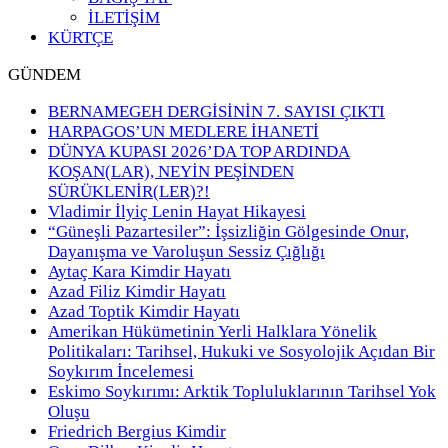
İLETİŞİM
KÜRTÇE
GÜNDEM
BERNAMEGEH DERGİSİNİN 7. SAYISI ÇIKTI
HARPAGOS’UN MEDLERE İHANETİ
DÜNYA KUPASI 2026’DA TOP ARDINDA
KOŞAN(LAR), NEYİN PEŞİNDEN
SÜRÜKLENİR(LER)?!
Vladimir İlyiç Lenin Hayat Hikayesi
“Güneşli Pazartesiler”: İşsizliğin Gölgesinde Onur,
Dayanışma ve Varoluşun Sessiz Çığlığı
Aytaç Kara Kimdir Hayatı
Azad Filiz Kimdir Hayatı
Azad Toptik Kimdir Hayatı
Amerikan Hükümetinin Yerli Halklara Yönelik
Politikaları: Tarihsel, Hukuki ve Sosyolojik Açıdan Bir
Soykırım İncelemesi
Eskimo Soykırımı: Arktik Topluluklarının Tarihsel Yok
Oluşu
Friedrich Bergius Kimdir