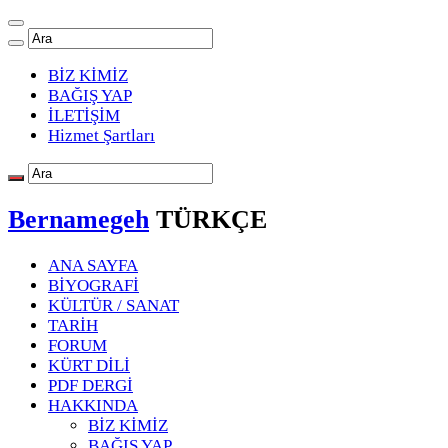
BİZ KİMİZ
BAĞIŞ YAP
İLETİŞİM
Hizmet Şartları
Bernamegeh
TÜRKÇE
ANA SAYFA
BİYOGRAFİ
KÜLTÜR / SANAT
TARİH
FORUM
KÜRT DİLİ
PDF DERGİ
HAKKINDA
BİZ KİMİZ
BAĞIŞ YAP