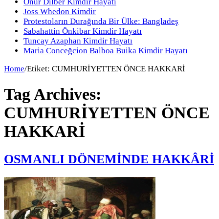
Onur Dilber Kimdir Hayatı
Joss Whedon Kimdir
Protestoların Durağında Bir Ülke: Bangladeş
Sabahattin Önkibar Kimdir Hayatı
Tuncay Azaphan Kimdir Hayatı
Maria Conceğcion Balboa Buika Kimdir Hayatı
Home
/
Etiket:
CUMHURİYETTEN ÖNCE HAKKARİ
Tag Archives:
CUMHURİYETTEN ÖNCE
HAKKARİ
OSMANLI DÖNEMİNDE HAKKÂRİ