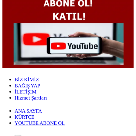
BİZ KİMİZ
BAĞIŞ YAP
İLETİŞİM
Hizmet Şartları
ANA SAYFA
KÜRTÇE
YOUTUBE ABONE OL