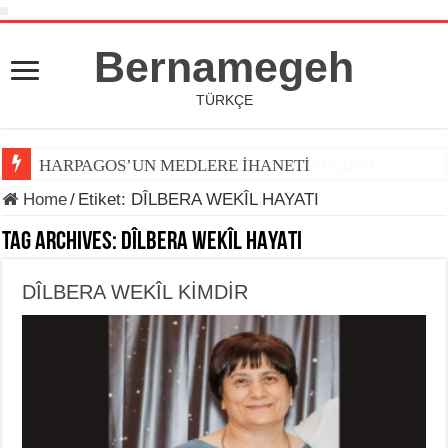
Bernamegeh
TÜRKÇE
HARPAGOS’UN MEDLERE İHANETİ
Home
/
Etiket:
DÎLBERA WEKÎL HAYATI
Tag Archives:
DÎLBERA WEKÎL HAYATI
DÎLBERA WEKÎL KİMDİR