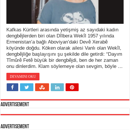
Kafkas Kürtleri arasında yetişmiş az sayıdaki kadın
dengbêjlerden biri olan Dîlbera Wekîl 1957 yılında
Ermenistan’a bağlı Aboviyan’daki Devê Xerabê
köyünde doğdu. Köken olarak ailesi Vanlı olan Wekîl,
dengbêjliğe başlayışını şu şekilde dile getirdi: “Dayım
Tîmûrê Fetê büyük bir dengbêjdi, ben de her zaman
onu dinlerdim. Klam söylemeye olan sevgim, böyle …
DEVAMINI OKU
Advertisement
Advertisement