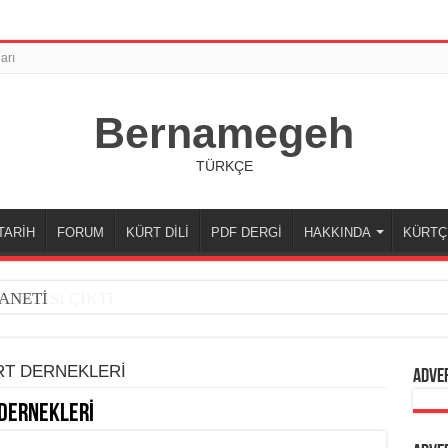
arı
Bernamegeh
TÜRKÇE
TARİH
FORUM
KÜRT DİLİ
PDF DERGİ
HAKKINDA
KÜRTÇ
ANETİ
RT DERNEKLERİ
Adve
 DERNEKLERİ