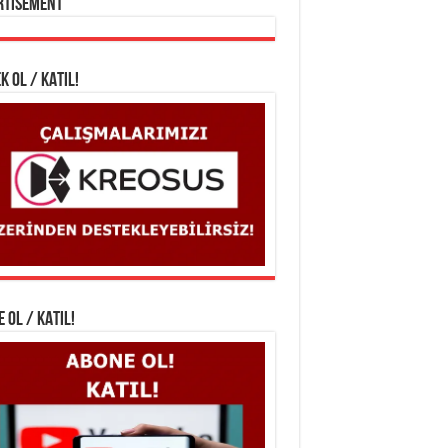
rtisement
K OL / KATIL!
 OL / KATIL!