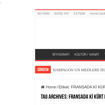
BİZ KİMİZ
BAĞIŞ YAP
İLETİŞİM
Hizmet Şartl
BİYOGRAFİ
KÜLTÜR / SANAT
GÜNDEM
HARPAGOS’UN MEDLERE İH
Home
/
Etiket:
FRANSADA Kİ KÜ
Tag Archives:
FRANSADA Kİ KÜRT