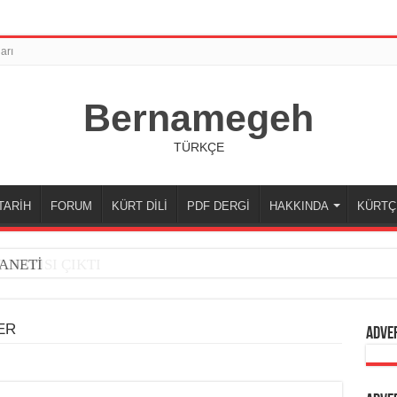
arı
Bernamegeh
TÜRKÇE
TARİH
FORUM
KÜRT DİLİ
PDF DERGİ
HAKKINDA
KÜRTÇ
ANETİ
ER
Adve