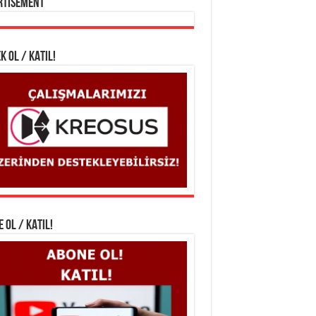
rtisement
K OL / KATIL!
 OL / KATIL!