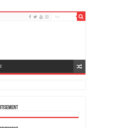
E
rtisement