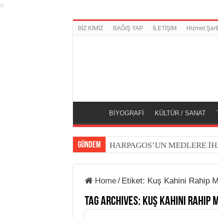
BİZ KİMİZ
BAĞIŞ YAP
İLETİŞİM
Hizmet Şartl
BİYOGRAFİ
KÜLTÜR / SANAT
GÜNDEM
HARPAGOS’UN MEDLERE İH
Home
/
Etiket:
Kuş Kahini Rahip M
Tag Archives:
Kuş Kahini Rahip 