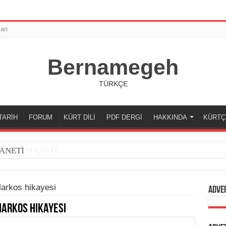
arı
Bernamegeh
TÜRKÇE
TARİH
FORUM
KÜRT DİLİ
PDF DERGİ
HAKKINDA
KÜRTÇ
ANETİ
arkos hikayesi
Adve
Markos hikayesi