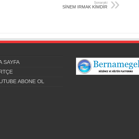
Sonaraki
SİNEM IRMAK KİMDİR
A SAYFA
RTÇE
UTUBE ABONE OL