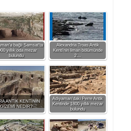
man'a bağlı Samsat'ta
Alexandria Troas Antik
00 yıllık oda mezar
Kenti'nin liman bölümünde
bulundu
2…
Adıyaman'daki Perre Antik
RA ANTİK KENTİNİN
Kentinde 1800 yıllık mezar
GİZEMİ NEDİR?
bulundu