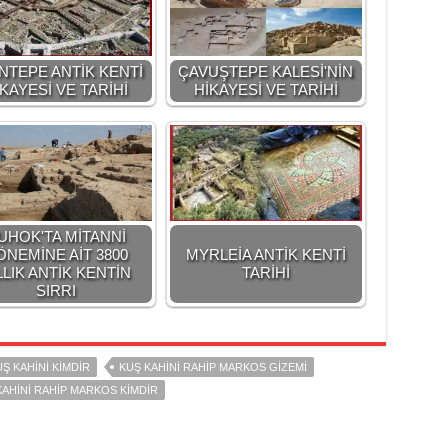
INTEPE ANTİK KENTİ
ÇAVUŞTEPE KALESİ'NİN
KAYESİ VE TARİHİ
HİKAYESİ VE TARİHİ
UHOK'TA MİTANNİ
ÖNEMİNE AİT 3800
MYRLEİA ANTİK KENTİ
LLIK ANTİK KENTİN
TARİHİ
SIRRI
Ş KAHINI KIMDIR
KUŞ KAHINI RAHIP MARKOS GIZEMI
KAHINI RAHIP MARKOS KIMDIR