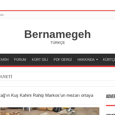
arı
Bernamegeh
TÜRKÇE
TARİH
FORUM
KÜRT DİLİ
PDF DERGİ
HAKKINDA
KÜRTÇ
ANETİ
Çağ’ın Kuş Kahini Rahip Markos’un mezarı ortaya
Adve