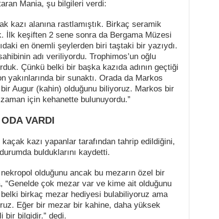
aran Mania, şu bilgileri verdi:
ak kazı alanına rastlamıştık. Birkaç seramik
k. İlk keşiften 2 sene sonra da Bergama Müzesi
ıdaki en önemli şeylerden biri taştaki bir yazıydı.
ahibinin adı veriliyordu. Trophimos’un oğlu
rduk. Çünkü belki bir başka kazıda adının geçtiği
on yakınlarında bir sunaktı. Orada da Markos
ir Augur (kahin) olduğunu biliyoruz. Markos bir
 zaman için kehanette bulunuyordu.”
 ODA VARDI
açak kazı yapanlar tarafından tahrip edildiğini,
 durumda bulduklarını kaydetti.
 nekropol olduğunu ancak bu mezarın özel bir
, “Genelde çok mezar var ve kime ait olduğunu
, belki birkaç mezar hediyesi bulabiliyoruz ama
ruz. Eğer bir mezar bir kahine, daha yüksek
bir bilgidir.” dedi.