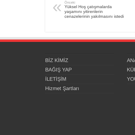
Önceki
Yüksel Hoş çatışmalarda
yaşamını yitirenlerin
cenazelerinin yakılmasını istedi
BİZ KİMİZ
AN
BAĞIŞ YAP
KÜ
İLETİŞİM
YO
Hizmet Şartları