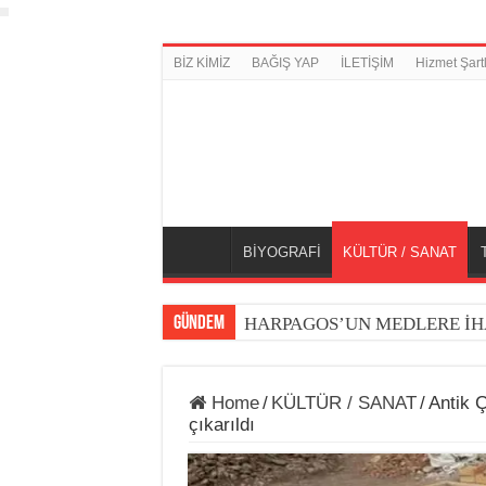
BİZ KİMİZ
BAĞIŞ YAP
İLETİŞİM
Hizmet Şartl
BİYOGRAFİ
KÜLTÜR / SANAT
GÜNDEM
HARPAGOS’UN MEDLERE İH
Home
/
KÜLTÜR / SANAT
/
Antik 
çıkarıldı