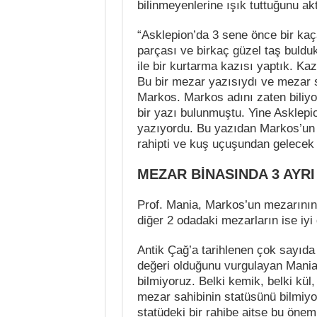
bilinmeyenlerine ışık tuttuğunu akt
“Asklepion’da 3 sene önce bir kaç
parçası ve birkaç güzel taş buldu
ile bir kurtarma kazısı yaptık. Kaz
Bu bir mezar yazısıydı ve mezar s
Markos. Markos adını zaten biliyo
bir yazı bulunmuştu. Yine Asklepi
yazıyordu. Bu yazıdan Markos’un b
rahipti ve kuş uçuşundan gelecek
MEZAR BİNASINDA 3 AYRI
Prof. Mania, Markos’un mezarının k
diğer 2 odadaki mezarların ise iyi
Antik Çağ’a tarihlenen çok sayıda
değeri olduğunu vurgulayan Mania
bilmiyoruz. Belki kemik, belki kül
mezar sahibinin statüsünü bilmiyo
statüdeki bir rahibe aitse bu önemli 