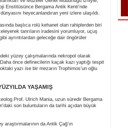
Varlıkları ve Müzeler Genel Müdürlüğü izniyle,
ji Enstitüsünce Bergama Antik Kenti’nde
 dünyasını heyecanlandıran yeni izlere ulaşıldı.
sında başlıca rolü kehanet olan rahiplerden biri
eleyerek tanrıların iradesini yorumluyor, uçuş
gibi ayrıntılardan geleceğe dair öngörüler
ndeki yüzey çalışmalarında nekropol olarak
 Daha önce definecilerin kaçak kazı yaptığı tespit
loktaki yazı ise bir mezarın Trophimos’un oğlu
YÜZYILDA YAŞAMIŞ
keolog Prof. Ulrich Mania, uzun süredir Bergama
on’daki son buluntuların da tarihi açıdan büyük
y araştırmalarının da Antik Çağ’ın