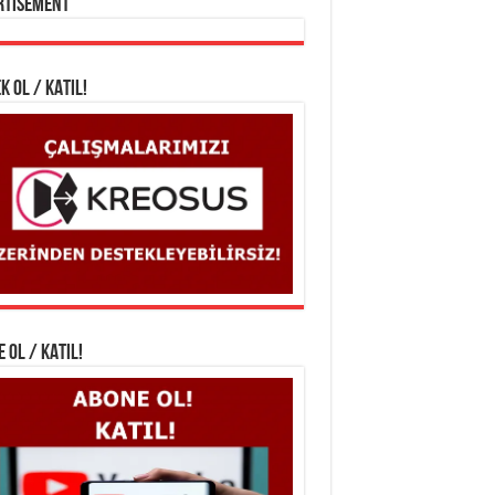
rtisement
K OL / KATIL!
 OL / KATIL!