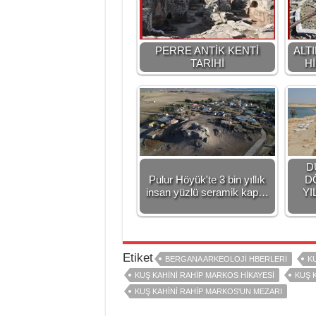
PERRE ANTİK KENTİ
ALT
TARİHİ
Hİ
D
Pulur Höyük'te 3 bin yıllık
D
insan yüzlü seramik kap…
YI
Etiket
BERGANA ARKEOLOJI HBERLERI
KU
KUŞ KAHINI RAHIP MARKOS HIKAYESI
KUŞ 
KUŞ KAHINI RAHIP MARKOS'UN MEZARI