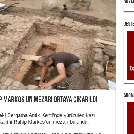
Adve
DESTE
ABONE
ip Markos’un mezarı ortaya çıkarıldı
ki Bergama Antik Kenti’nde yürütülen kazı
 Kahini Rahip Markos’un mezarı bulundu.