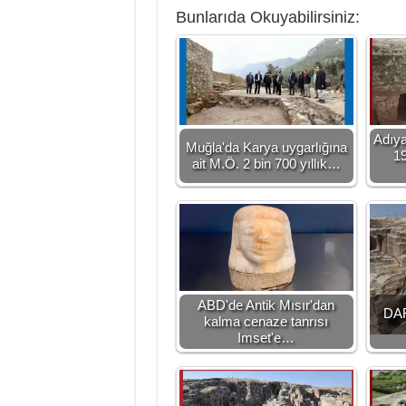
Bunlarıda Okuyabilirsiniz:
Adıya
Muğla'da Karya uygarlığına
19
ait M.Ö. 2 bin 700 yıllık…
ABD'de Antik Mısır'dan
DA
kalma cenaze tanrısı
Imset'e…