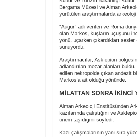
Kültür ve Turizm Bakanlığı Kültür 
Bergama Müzesi ve Alman Arkeolo
yürütülen araştırmalarda arkeoloji
“Augur” adı verilen ve Roma dünya
olan Markos, kuşların uçuşunu inc
yönü, uçarken çıkardıkları sesler 
sunuyordu.
Araştırmacılar, Asklepion bölgesi
adlandırılan mezar alanları buldu.
edilen nekropolde çıkan andezit b
Markos’a ait olduğu yönünde.
MİLATTAN SONRA İKİNCİ 
Alman Arkeoloji Enstitüsünden Ar
kazılarında çalıştığını ve Asklepi
önem taşıdığını söyledi.
Kazı çalışmalarının yanı sıra yüze