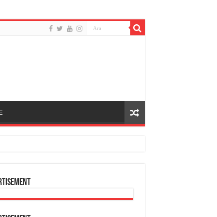
E
rtisement