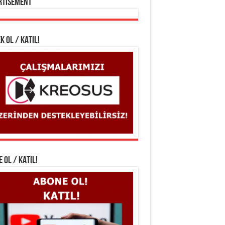
rtisement
K OL / KATIL!
 OL / KATIL!