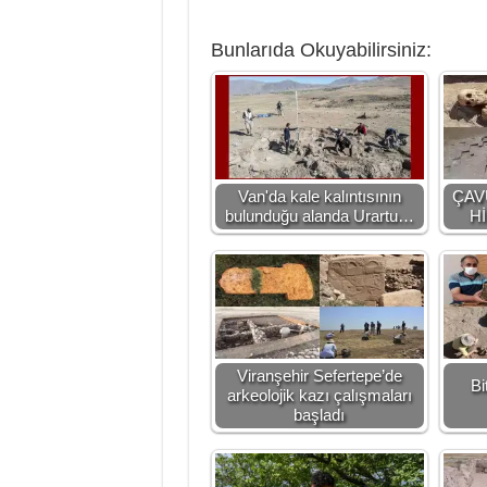
Bunlarıda Okuyabilirsiniz:
Van'da kale kalıntısının
ÇAV
bulunduğu alanda Urartu…
Hİ
Viranşehir Sefertepe’de
Bi
arkeolojik kazı çalışmaları
başladı