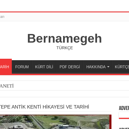
arı
Bernamegeh
TÜRKÇE
TARİH
FORUM
KÜRT DİLİ
PDF DERGİ
HAKKINDA
KÜRTÇ
ANETİ
TEPE ANTİK KENTİ HİKAYESİ VE TARİHİ
Adve