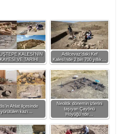
UŞTEPE KALESİ'NİN
Adilcevaz'daki Kef
KAYESİ VE TARİHİ
Kalesi'nde 2 bin 700 yıllık…
Neolitik dönemin izlerini
tlis'in Ahlat ilçesinde
taşıyan Çayönü
yürütülen kazı…
Höyüğü'nde…