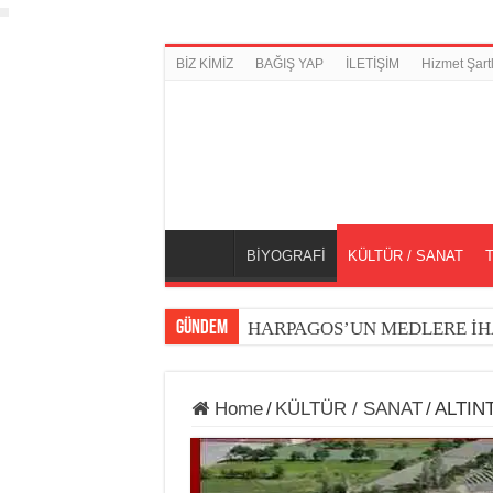
BİZ KİMİZ
BAĞIŞ YAP
İLETİŞİM
Hizmet Şartl
BİYOGRAFİ
KÜLTÜR / SANAT
GÜNDEM
HARPAGOS’UN MEDLERE İH
Home
/
KÜLTÜR / SANAT
/
ALTIN