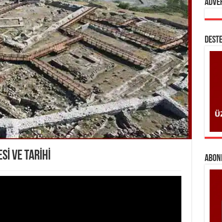
Adve
DESTE
Sİ VE TARİHİ
ABONE