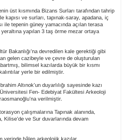
nin üst kısmında Bizans Surları tarafından tahrip
le kapısı ve surları, tapınak-saray, apadana, iç
ı ile tepenin güney yamacında açılan terasa
e yeraltına yapılan 3 taş örme mezar ortaya
tür Bakanlığı’na devredilen kale gerektiği gibi
an gelen cazibeyle ve çevre de oluşturulan
abartmış, bilimsel kazılarda büyük bir kısmı
lıntılar yerle bir edilmiştir.
İbrahim Altınok’un duyarlılığı sayesinde kazı
Üniversitesi Fen- Edebiyat Fakültesi Arkeoloji
osmanoğlu’na verilmiştir.
torasyon çalışmalarına Tapınak alanında,
, Kilise’de ve Sur duvarlarında devam
 yerinde hâlen arkeolojik kazılar