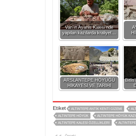
Van'ın Ayanis Kalesi'nde
A
yapılan kazılarda kraliyet…
Hİ
ARSLANTEPE HÖYÜĞÜ
Bitlis
HİKAYESİ VE TARİHİ
D
Etiket
ALTINTEPE ANTİK KENTİ GİZEMİ
AL
ALTINTEPE HÖYÜK
ALTINTEPE HÖYÜK KAZI
ALTINTEPE KALESİ ÖZELLİKLERİ
ALTINTEPE
Önceki