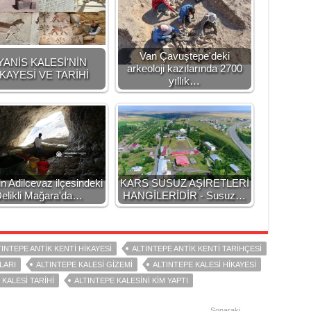
Van Çavuştepe'deki
YANİS KALESİ'NİN
arkeoloji kazılarında 2700
KAYESİ VE TARİHİ
yıllık…
'in Adilcevaz ilçesindeki
KARS SUSUZ AŞİRETLERİ
elikli Mağara'da…
HANGİLERİDİR - Susuz…
TINTEPE ANTİK KENTİ HİKAYESİ
ALTINTEPE ANTİK KENTİ TARİHÇESİ
LARI
ALTINTEPE KALESİ GİZEMİ
ALTINTEPE KALESİ HİKAYESİ
 KALESİ TARİHİ
ALTINTEPE KALESİNİ KİM YAPTI
Sonaraki