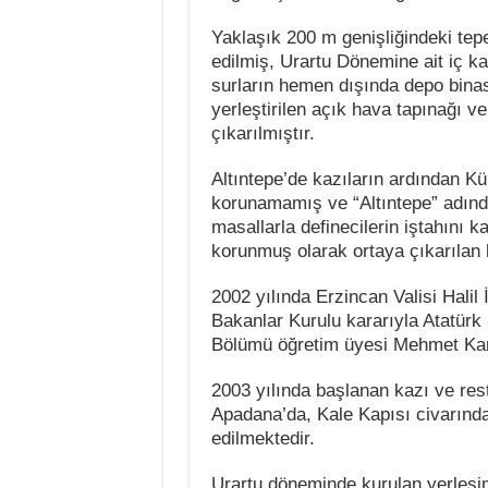
Yaklaşık 200 m genişliğindeki tepe
edilmiş, Urartu Dönemine ait iç ka
surların hemen dışında depo binas
yerleştirilen açık hava tapınağı v
çıkarılmıştır.
Altıntepe’de kazıların ardından Kül
korunamamış ve “Altıntepe” adınd
masallarla definecilerin iştahını k
korunmuş olarak ortaya çıkarılan ka
2002 yılında Erzincan Valisi Halil 
Bakanlar Kurulu kararıyla Atatürk 
Bölümü öğretim üyesi Mehmet Kara
2003 yılında başlanan kazı ve res
Apadana’da, Kale Kapısı civarında
edilmektedir.
Urartu döneminde kurulan yerleşim