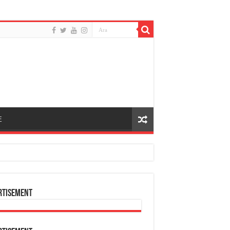
E
rtisement