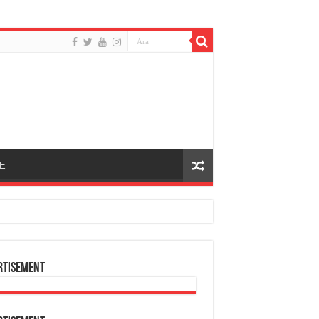
E
rtisement