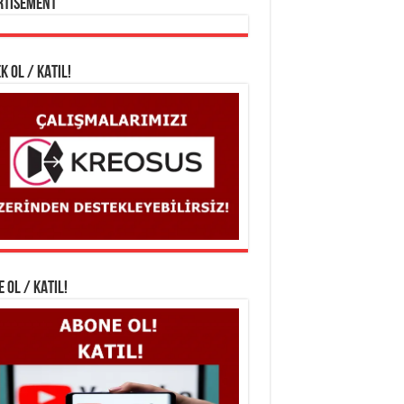
rtisement
K OL / KATIL!
 OL / KATIL!