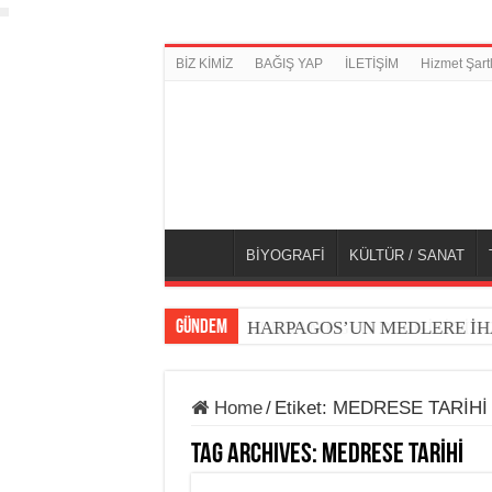
BİZ KİMİZ
BAĞIŞ YAP
İLETİŞİM
Hizmet Şartl
BİYOGRAFİ
KÜLTÜR / SANAT
GÜNDEM
HARPAGOS’UN MEDLERE İH
Home
/
Etiket:
MEDRESE TARİHİ
Tag Archives:
MEDRESE TARİHİ