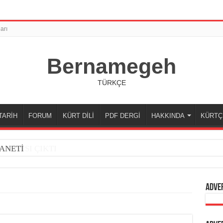
arı
Bernamegeh
TÜRKÇE
TARİH
FORUM
KÜRT DİLİ
PDF DERGİ
HAKKINDA
KÜRTÇ
ANETİ
Adve