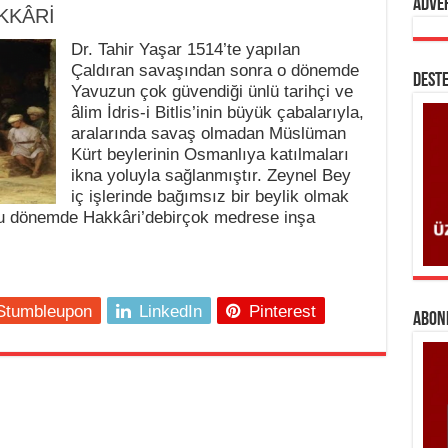
Adve
KKÂRİ
Dr. Tahir Yaşar 1514’te yapılan
Çaldıran savaşından sonra o dönemde
DESTE
Yavuzun çok güvendiği ünlü tarihçi ve
âlim İdris-i Bitlis’inin büyük çabalarıyla,
aralarında savaş olmadan Müslüman
Kürt beylerinin Osmanlıya katılmaları
ikna yoluyla sağlanmıştır. Zeynel Bey
iç işlerinde bağımsız bir beylik olmak
Bu dönemde Hakkâri’debirçok medrese inşa
Stumbleupon
LinkedIn
Pinterest
ABONE