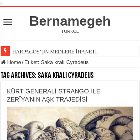
Bernamegeh
TÜRKÇE
HARPAGOS’UN MEDLERE İHANETİ
Home
/
Etiket:
Saka kralı Cyradeus
Tag Archives:
Saka kralı Cyradeus
KÜRT GENERALİ STRANGO İLE
ZERÎYA’NIN AŞK TRAJEDİSİ