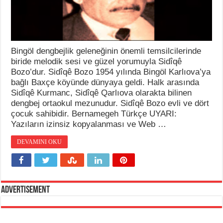
Bingöl dengbejlik geleneğinin önemli temsilcilerinde
biride melodik sesi ve güzel yorumuyla Sidîqê
Bozo’dur. Sidîqê Bozo 1954 yılında Bingöl Karlıova’ya
bağlı Baxçe köyünde dünyaya geldi. Halk arasında
Sidîqê Kurmanc, Sidîqê Qarlıova olarakta bilinen
dengbej ortaokul mezunudur. Sidîqê Bozo evli ve dört
çocuk sahibidir. Bernamegeh Türkçe UYARI:
Yazıların izinsiz kopyalanması ve Web …
DEVAMINI OKU
Advertisement