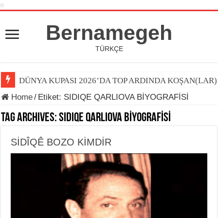
Bernamegeh
TÜRKÇE
DÜNYA KUPASI 2026’DA TOP ARDINDA KOŞAN(LAR)
Home
/
Etiket:
SIDIQE QARLIOVA BİYOGRAFİSİ
Tag Archives:
SIDIQE QARLIOVA BİYOGRAFİSİ
SİDÎQÊ BOZO KİMDİR