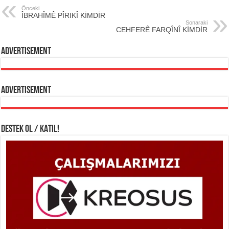
Önceki
ÎBRAHÎMÊ PÎRIKÎ KİMDİR
Sonaraki
CEHFERÊ FARQÎNÎ KİMDİR
Advertisement
Advertisement
DESTEK OL / KATIL!