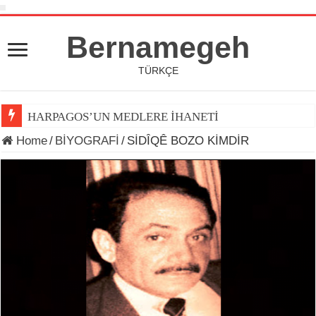
Bernamegeh
TÜRKÇE
HARPAGOS’UN MEDLERE İHANETİ
DÜNYA KUPASI 2026’DA TOP ARDINDA KOŞAN(LAR)
Home
/
BİYOGRAFİ
/
SİDÎQÊ BOZO KİMDİR