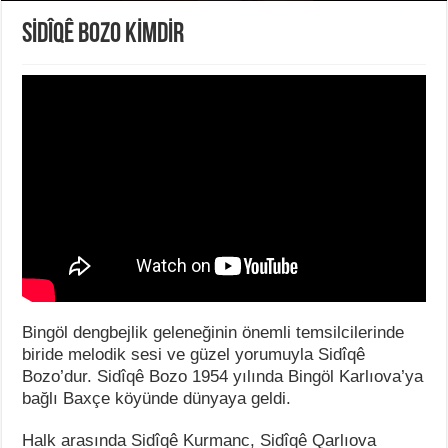
SİDÎQÊ BOZO KİMDİR
Bingöl dengbejlik geleneğinin önemli temsilcilerinde
biride melodik sesi ve güzel yorumuyla Sidîqê
Bozo’dur. Sidîqê Bozo 1954 yılında Bingöl Karlıova’ya
bağlı Baxçe köyünde dünyaya geldi.
Halk arasında Sidîqê Kurmanc, Sidîqê Qarlıova