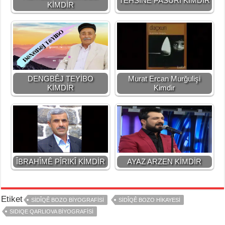
TEHSÎNÊ PASÛRÎ KİMDİR
KİMDİR
DENGBÊJ TEYİBO
Murat Ercan Murğulişi
KİMDİR
Kimdir
ÎBRAHÎMÊ PÎRIKÎ KİMDİR
AYAZ ARZEN KİMDİR
Etiket
SİDÎQÊ BOZO BİYOGRAFİSİ
SİDÎQÊ BOZO HİKAYESİ
SIDIQE QARLIOVA BİYOGRAFİSİ