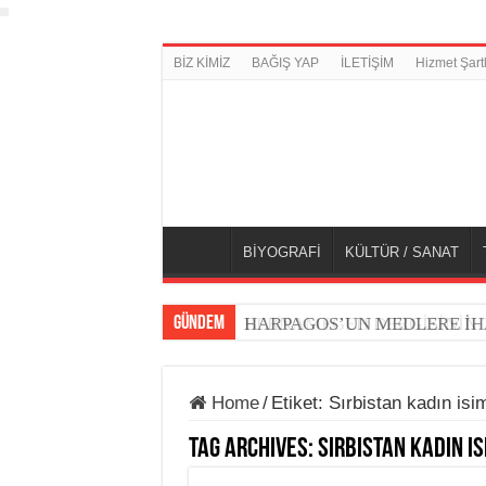
BİZ KİMİZ
BAĞIŞ YAP
İLETİŞİM
Hizmet Şartl
BİYOGRAFİ
KÜLTÜR / SANAT
GÜNDEM
BERNAMEGEH DERGİSİNİN 7.
HARPAGOS’UN MEDLERE İH
Home
/
Etiket:
Sırbistan kadın isim
Tag Archives:
Sırbistan kadın is