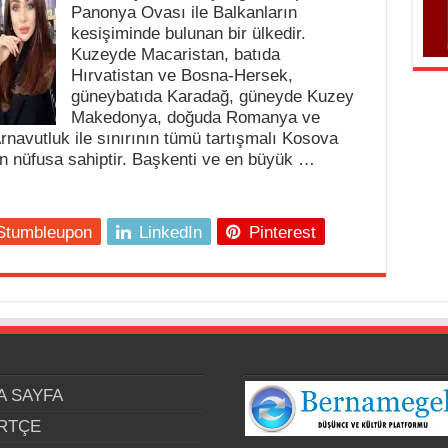
Panonya Ovası ile Balkanların
kesişiminde bulunan bir ülkedir.
Kuzeyde Macaristan, batıda
Hırvatistan ve Bosna-Hersek,
güneybatıda Karadağ, güneyde Kuzey
Makedonya, doğuda Romanya ve
 Arnavutluk ile sınırının tümü tartışmalı Kosova
yon nüfusa sahiptir. Başkenti ve en büyük …
Stumbleupon
LinkedIn
Pinterest
A SAYFA
RTÇE