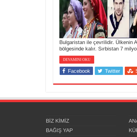
Bulgaristan ile çevrilidir. Ülkenin
bölgesinde kalır. Sırbistan 7 mil
DEVAMINI OKU
Facebook
Twitter
BİZ KİMİZ
AN
BAĞIŞ YAP
KÜ