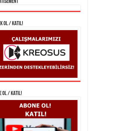
rtisement
K OL / KATIL!
 OL / KATIL!