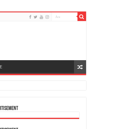
E
rtisement