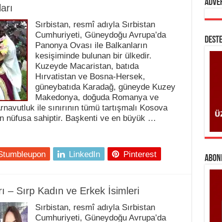
Adve
arı
Sırbistan, resmî adıyla Sırbistan
Cumhuriyeti, Güneydoğu Avrupa’da
DESTE
Panonya Ovası ile Balkanların
kesişiminde bulunan bir ülkedir.
Kuzeyde Macaristan, batıda
Hırvatistan ve Bosna-Hersek,
güneybatıda Karadağ, güneyde Kuzey
Makedonya, doğuda Romanya ve
 Arnavutluk ile sınırının tümü tartışmalı Kosova
yon nüfusa sahiptir. Başkenti ve en büyük …
Stumbleupon
LinkedIn
Pinterest
ABONE
rı – Sırp Kadın ve Erkek İsimleri
Sırbistan, resmî adıyla Sırbistan
Cumhuriyeti, Güneydoğu Avrupa’da