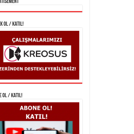
rtisement
K OL / KATIL!
 OL / KATIL!