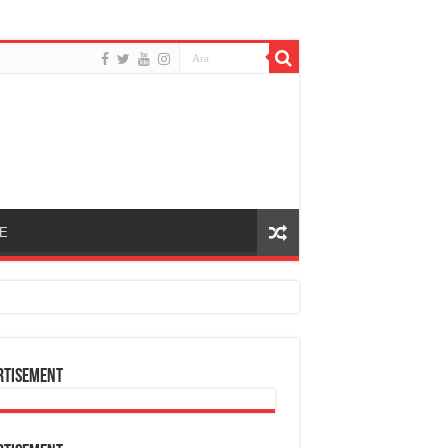
E
ER)?!
rtisement