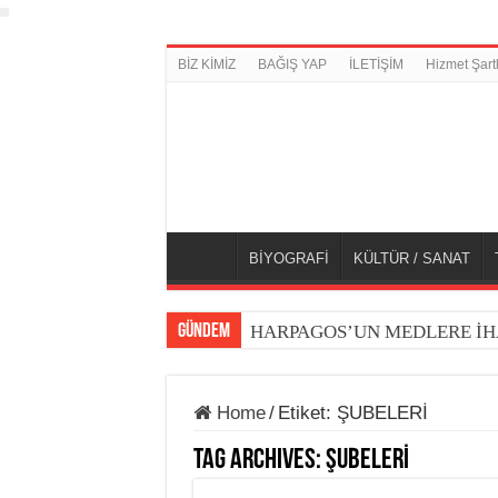
BİZ KİMİZ
BAĞIŞ YAP
İLETİŞİM
Hizmet Şartl
BİYOGRAFİ
KÜLTÜR / SANAT
GÜNDEM
HARPAGOS’UN MEDLERE İH
DÜNYA KUPASI 2026’DA TOP
Home
/
Etiket:
ŞUBELERİ
Tag Archives:
ŞUBELERİ