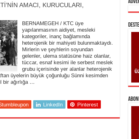
Adve
Tİ’NİN AMACI, KURUCULARI,
BERNAMEGEH / KTC üye
DESTE
yapılanmasının aidiyet, mesleki
kategoriler, inanç bağlamında
heterojenik bir mahiyeti bulunmaktaydı.
Mirlerin ve şeyhlerin soyundan
gelenler, ulema statüsüne haiz olanlar,
tüccar, esnaf kesimi ile serbest meslek
grubu içerisinde yer alanlar heterojenik
raftan üyelerin büyük çoğunluğu Sünni kesimden
l bir ağırlığa …
ABONE
Stumbleupon
LinkedIn
Pinterest