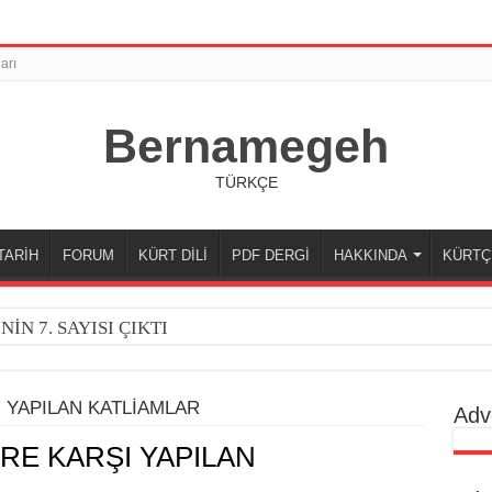
arı
Bernamegeh
TÜRKÇE
TARİH
FORUM
KÜRT DİLİ
PDF DERGİ
HAKKINDA
KÜRTÇ
N 7. SAYISI ÇIKTI
E İHANETİ
A TOP ARDINDA KOŞAN(LAR), NEYİN PEŞİNDEN SÜRÜKLE
I YAPILAN KATLİAMLAR
Adv
t Hikayesi
ERE KARŞI YAPILAN
şsizliğin Gölgesinde Onur, Dayanışma ve Varoluşun Sessiz Çığlı