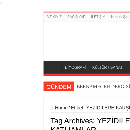
BİZ KİMİZ
BAĞIŞ YAP
İLETİŞİM
Hizmet Şartl
BİYOGRAFİ
KÜLTÜR / SANAT
GÜNDEM
BERNAMEGEH DERGİSİNİ
HARPAGOS’UN MEDLER
DÜNYA KUPASI 2026’D
Home
/
Etiket:
YEZİDİLERE KARŞ
Vladimir İlyiç Lenin Haya
Tag Archives:
YEZİDİL
KATLİAMLAR
“Güneşli Pazartesiler”: İ