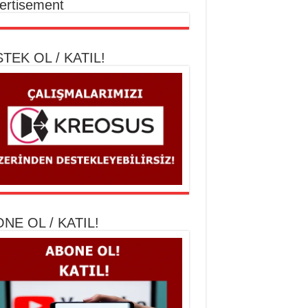
ertisement
TEK OL / KATIL!
ik Açıdan Bir Soykırım İncelemesi
NE OL / KATIL!