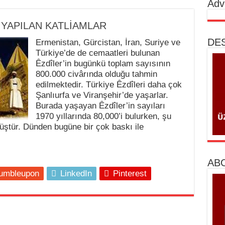
Adv
 YAPILAN KATLİAMLAR
DES
Ermenistan, Gürcistan, İran, Suriye ve
ı
Türkiye’de de cemaatleri bulunan
Êzdîler’in bugünkü toplam sayısının
i Halklara Yönelik Politikaları: Tarihsel, Hukuki ve Sosyoloj
800.000 civârında olduğu tahmin
edilmektedir. Türkiye Êzdîleri daha çok
Topluluklarının Tarihsel Yok Oluşu
Şanlıurfa ve Viranşehir’de yaşarlar.
Burada yaşayan Êzdîler’in sayıları
1970 yıllarında 80,000’i bulurken, şu
ı
üştür. Dünden bugüne bir çok baskı ile
ir Ülke: Bangladeş
ABO
umbleupon
LinkedIn
Pinterest
r Hayatı
ayatı
 Buika Kimdir Hayatı