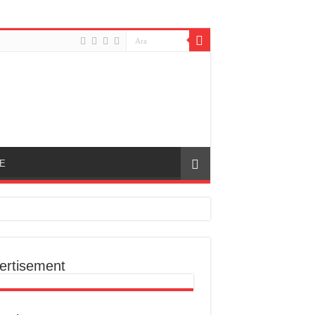
E
NİR(LER)?!
ertisement
ğı