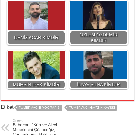
ÖZLEM ÖZDEMİR
DENİZ ACAR KİMDİR
KİMDİR
MUHSİN İPEK KİMDİR
İLYAS SUNA KİMDİR
Etiket
TÜMER AVCI BİYOGRAFİSİ
TÜMER AVCI HAYAT HİKAYESİ
Önceki
Babacan: “Kürt ve Alevi
Meselesini Çözeceğiz,
Cemevlerinin Haklarını