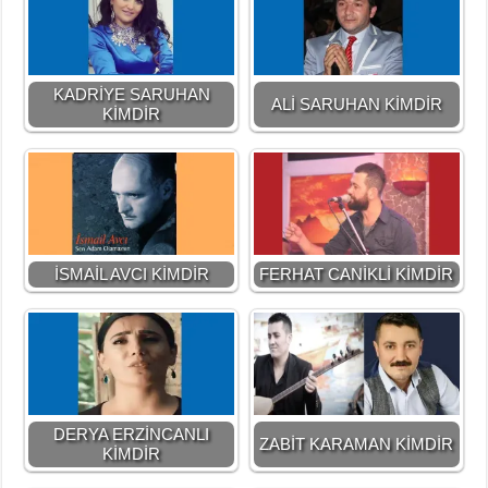
KADRİYE SARUHAN
ALİ SARUHAN KİMDİR
KİMDİR
İSMAİL AVCI KİMDİR
FERHAT CANİKLİ KİMDİR
DERYA ERZİNCANLI
ZABİT KARAMAN KİMDİR
KİMDİR