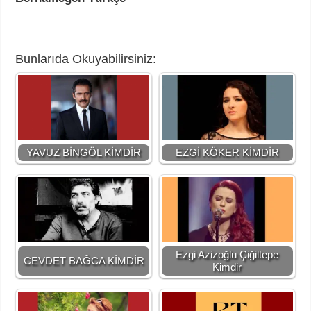
Bunlarıda Okuyabilirsiniz:
YAVUZ BİNGÖL KİMDİR
EZGİ KÖKER KİMDİR
Ezgi Azizoğlu Çiğiltepe
CEVDET BAĞCA KİMDİR
Kimdir