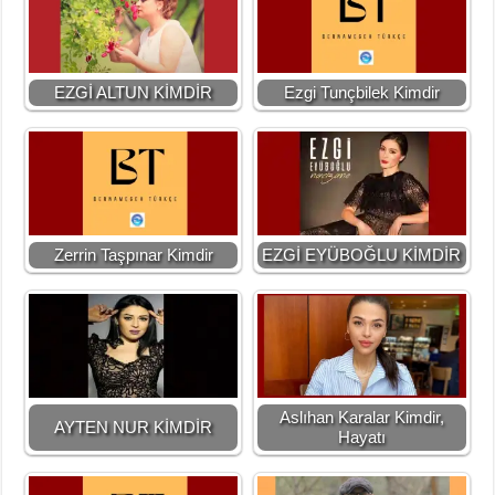
EZGİ ALTUN KİMDİR
Ezgi Tunçbilek Kimdir
Zerrin Taşpınar Kimdir
EZGİ EYÜBOĞLU KİMDİR
Aslıhan Karalar Kimdir,
AYTEN NUR KİMDİR
Hayatı