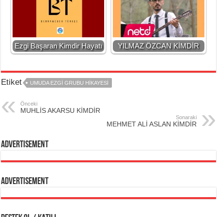
Ezgi Başaran Kimdir Hayatı
YILMAZ ÖZCAN KİMDİR
Etiket
UMUDA EZGİ GRUBU HİKAYESİ
Önceki
MUHLİS AKARSU KİMDİR
Sonaraki
MEHMET ALİ ASLAN KİMDİR
Advertisement
Advertisement