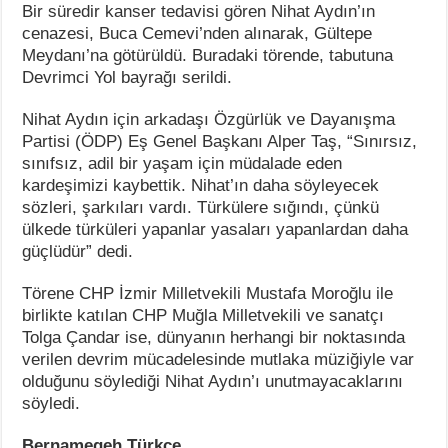
Bir süredir kanser tedavisi gören Nihat Aydın’ın
cenazesi, Buca Cemevi’nden alınarak, Gültepe
Meydanı’na götürüldü. Buradaki törende, tabutuna
Devrimci Yol bayrağı serildi.
Nihat Aydın için arkadaşı Özgürlük ve Dayanışma
Partisi (ÖDP) Eş Genel Başkanı Alper Taş, “Sınırsız,
sınıfsız, adil bir yaşam için müdalade eden
kardeşimizi kaybettik.
Nihat’ın daha söyleyecek
sözleri, şarkıları vardı. Türkülere sığındı, çünkü
ülkede türküleri yapanlar yasaları yapanlardan daha
güçlüdür” dedi.
Törene CHP İzmir Milletvekili Mustafa Moroğlu ile
birlikte katılan CHP Muğla Milletvekili ve sanatçı
Tolga Çandar ise, dünyanın herhangi bir noktasında
verilen devrim mücadelesinde mutlaka müziğiyle var
olduğunu söylediği Nihat Aydın’ı unutmayacaklarını
söyledi.
Bernamegeh Türkçe