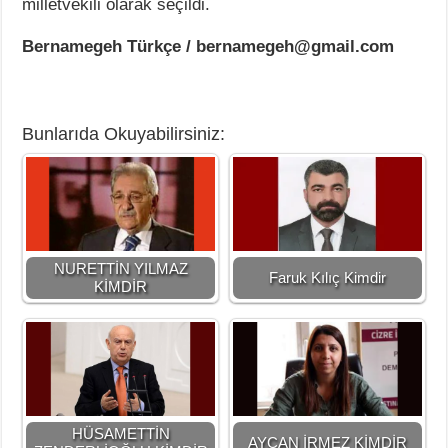
milletvekili olarak seçildi.
Bernamegeh Türkçe / bernamegeh@gmail.com
Bunlarıda Okuyabilirsiniz:
NURETTİN YILMAZ
Faruk Kılıç Kimdir
KİMDİR
HÜSAMETTİN
AYCAN İRMEZ KİMDİR