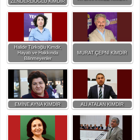
ZENDERLİOĞLU KİMDİR
Halide Türkoğlu Kimdir,
Hayatı ve Hakkında
MURAT ÇEPNİ KİMDİR
Bilinmeyenler
EMİNE AYNA KİMDİR
ALİ ATALAN KİMDİR