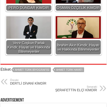
PERO DÜNDAR KİMDİR
OSMAN ÖZÇELİK KİMDİR
Vezir Coşkun Parlak
İbrahim Akın Kimdir, Hayatı
Kimdir, Hayatı ve Hakkında
ve Hakkında Bilinmeyenler
Bilinmeyenler
Etiket
AHMET TÜRK BİYOGRAFİSİ
AHMET TÜRK HAYATI
Önceki
DERTLİ DİVANİ KİMDİR
Sonaraki
ŞERAFETTİN ELÇİ KİMDİR
Advertisement