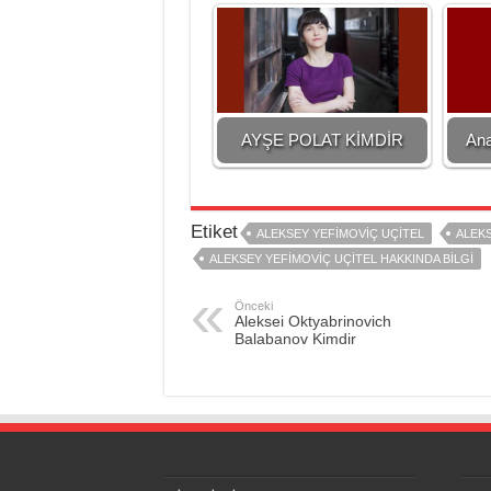
AYŞE POLAT KİMDİR
Ana
Etiket
ALEKSEY YEFIMOVIÇ UÇITEL
ALEKS
ALEKSEY YEFIMOVIÇ UÇITEL HAKKINDA BILGI
Önceki
Aleksei Oktyabrinovich
Balabanov Kimdir