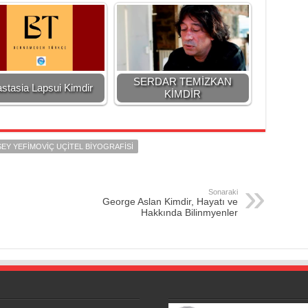
SERDAR TEMİZKAN
stasia Lapsui Kimdir
KİMDİR
EY YEFIMOVIÇ UÇITEL BIYOGRAFISI
Sonaraki
George Aslan Kimdir, Hayatı ve
Hakkında Bilinmyenler