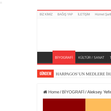
BİZ KİMİZ
BAĞIŞ YAP
İLETİŞİM
Hizmet Şartl
BİYOGRAFİ
KÜLTÜR / SANAT
GÜNDEM
HARPAGOS’UN MEDLERE İH
Home
/
BİYOGRAFİ
/
Aleksey Yefi