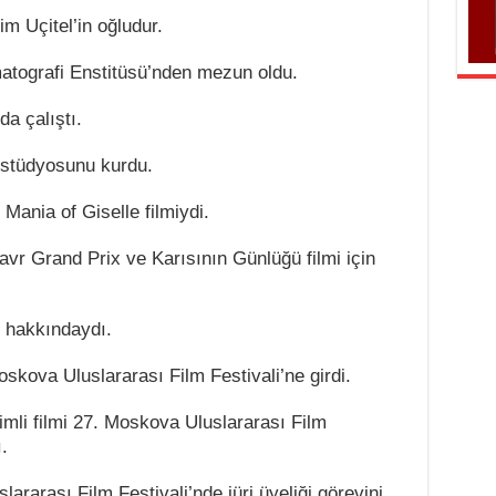
im Uçitel’in oğludur.
tografi Enstitüsü’nden mezun oldu.
a çalıştı.
m stüdyosunu kurdu.
Mania of Giselle filmiydi.
vr Grand Prix ve Karısının Günlüğü filmi için
i hakkındaydı.
oskova Uluslararası Film Festivali’ne girdi.
imli filmi 27. Moskova Uluslararası Film
.
rarası Film Festivali’nde jüri üyeliği görevini