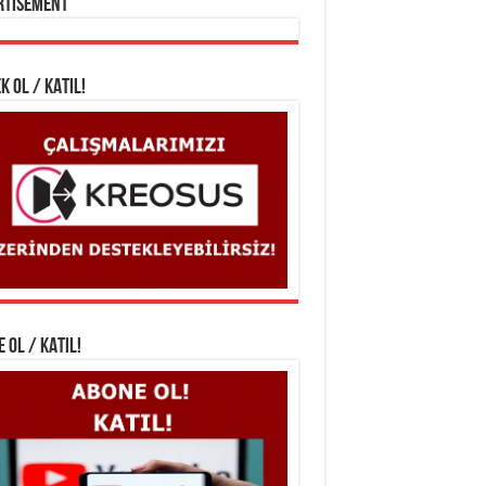
rtisement
K OL / KATIL!
 OL / KATIL!