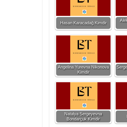
Ale
Hasan Karacadağ Kimdir
Angelina Yurevna Nikonova
Serge
Kimdir
Natalya Sergeyevna
Bondarçuk Kimdir