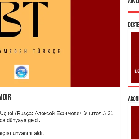
Adve
DESTE
mdir
ABONE
 Uçitel (Rusça: Алексей Ефимович Учитель) 31
da dünyaya geldi.
ısı unvanını aldı.