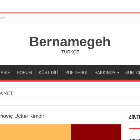
arı
Bernamegeh
TÜRKÇE
TARİH
FORUM
KÜRT DİLİ
PDF DERGİ
HAKKINDA
KÜRTÇ
ANETİ
moviç Uçitel Kimdir
Adve