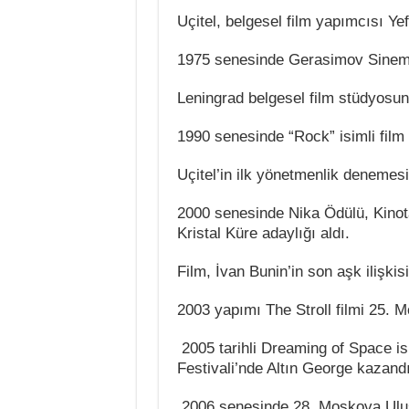
Uçitel, belgesel film yapımcısı Yef
1975 senesinde Gerasimov Sinema
Leningrad belgesel film stüdyosund
1990 senesinde “Rock” isimli fil
Uçitel’in ilk yönetmenlik denemesi 
2000 senesinde Nika Ödülü, Kinota
Kristal Küre adaylığı aldı.
Film, İvan Bunin’in son aşk ilişkis
2003 yapımı The Stroll filmi 25. M
2005 tarihli Dreaming of Space is
Festivali’nde Altın George kazandı
2006 senesinde 28. Moskova Ulusla