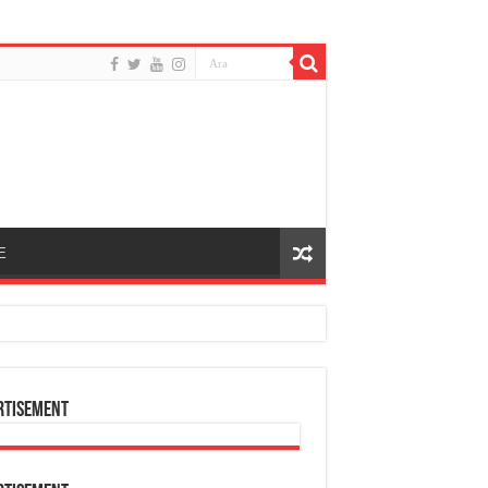
E
rtisement