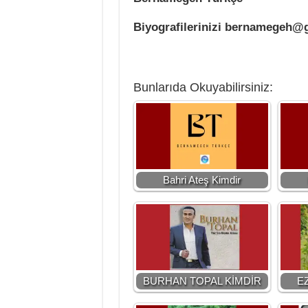
Biyografilerinizi bernamegeh@g
Bunlarıda Okuyabilirsiniz:
Bahri Ateş Kimdir
BURHAN TOPAL KİMDİR
E