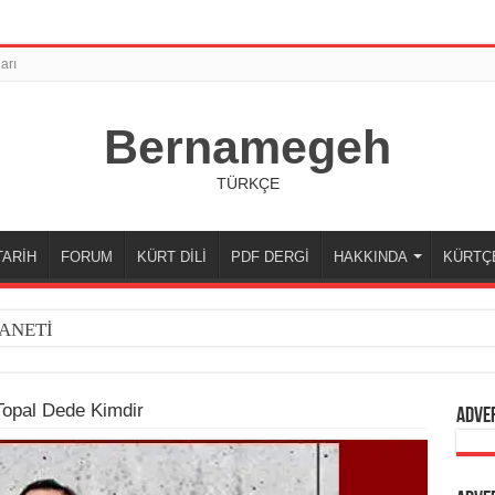
arı
Bernamegeh
TÜRKÇE
TARİH
FORUM
KÜRT DİLİ
PDF DERGİ
HAKKINDA
KÜRTÇ
ANETİ
Topal Dede Kimdir
Adve