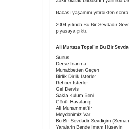
Zakir olarak babasının yanında cem
Babası yaşamını yitirdikten sonra 
2004 yılında Bu Bir Sevdadır Sevd
piyasaya çıktı.
Ali Murtaza Topal’ın Bu Bir Sevda
Sunus
Derse Inanma
Muhabbetten Geçen
Birlik Dirlik Isterler
Rehber Isterler
Gel Dervis
Sakla Kulum Beni
Gönül Havalanip
Ali Muhammet’tir
Meydanimiz Var
Bu Bir Sevdadir Sevdigim (Semah
Yaralarin Bende Imam Hüseyin