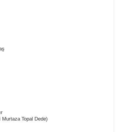
aş
ır
Ali Murtaza Topal Dede)