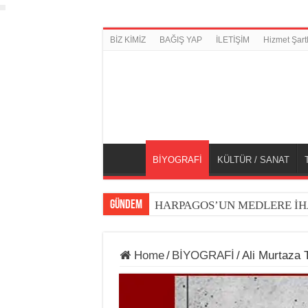
BİZ KİMİZ
BAĞIŞ YAP
İLETİŞİM
Hizmet Şartl
BİYOGRAFİ
KÜLTÜR / SANAT
GÜNDEM
HARPAGOS’UN MEDLERE İH
Home
/
BİYOGRAFİ
/
Ali Murtaza 