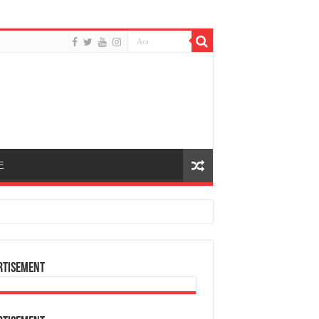
E
rtisement