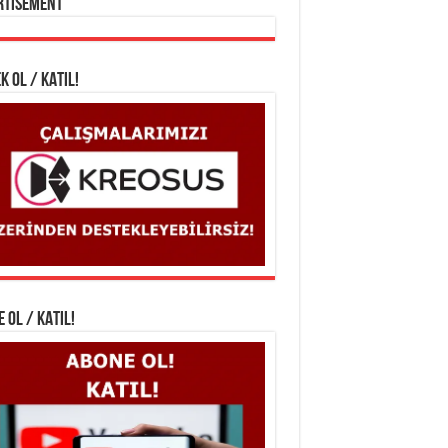
rtisement
K OL / KATIL!
 OL / KATIL!