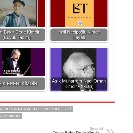
m Bakır Dede Kimdir -
Halil Necipoğlu Kimdir
(Büyük Tacim)
Hayatı
Aşık Muharrem Naci Orhan
ŞIK ERENİ KİMDİR
Kimdir - (İkrari)
ALI MURTAZA TOPAL DEDE KIMDIR NERELIDIR
OPAL KIMDIR
Sonaraki
Tacim Bakır Dede Kimdir –