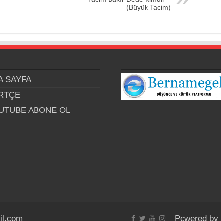
(Büyük Tacim)
A SAYFA
RTÇE
UTUBE ABONE OL
il.com
Powered by