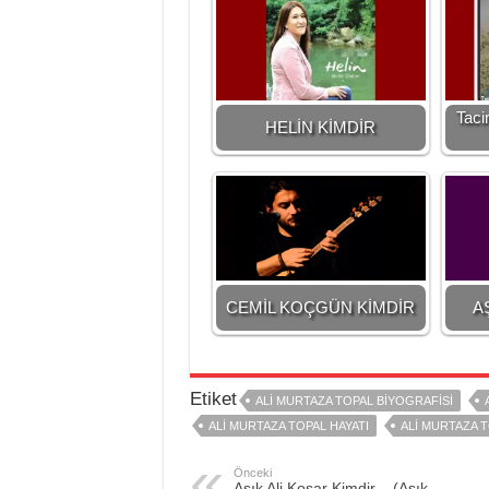
Taci
HELİN KİMDİR
CEMİL KOÇGÜN KİMDİR
A
Etiket
ALI MURTAZA TOPAL BIYOGRAFISI
ALI MURTAZA TOPAL HAYATI
ALI MURTAZA T
Önceki
Aşık Ali Koşar Kimdir – (Aşık