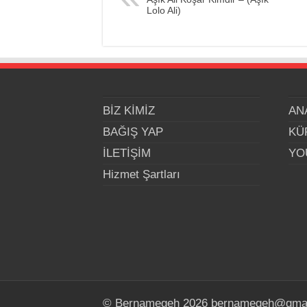
Lolo Ali)
BİZ KİMİZ
AN
BAĞIŞ YAP
KÜ
İLETİŞİM
YO
Hizmet Şartları
© Bernamegeh 2026 bernamegeh@gma