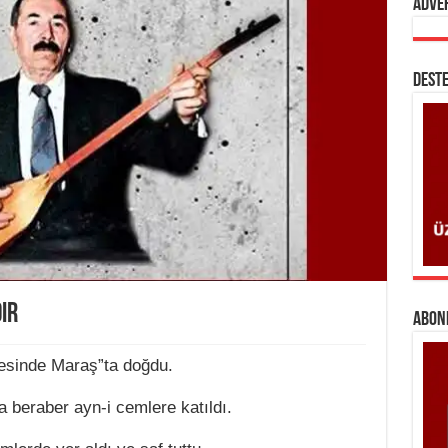
Adve
DESTE
ir
ABONE
esinde Maraş”ta doğdu.
a beraber ayn-i cemlere katıldı.