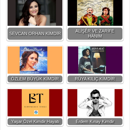
ALİŞÊR VE ZARİFE
SEVCAN ORHAN KİMDİR
HANIM
ÖZLEM BÜYÜK KİMDİR
RÜYA KILIÇ KİMDİR
Yaşar Özel Kimdir Hayatı
Erdem Kınay Kimdir