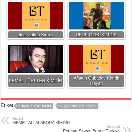
Jinet Zalma Kimdir
UFUK ÖZEL KİMDİR
Aflatun Gubadov Kimdir
KEMAL TÜRKLER KİMDİR
Hayatı
Etiket
ALİŞAN BİYOGRAFİSİ
ALİŞAN HAYAT HİKAYESİ
Önceki
MEMET ALİ ALABORA KİMDİR
Sonaraki
Perihan Savaş: Burası Türkiye