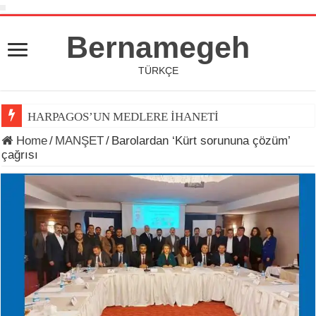
Bernamegeh
TÜRKÇE
HARPAGOS’UN MEDLERE İHANETİ
DÜNYA KUPASI 2026’DA TOP ARDINDA KOŞAN(LAR)
Home
/
MANŞET
/
Barolardan ‘Kürt sorununa çözüm’
çağrısı