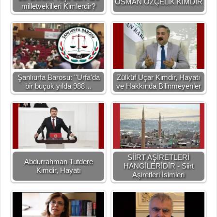
OSMAN ÖZÇELİK KİMDİR
milletvekilleri Kimlerdir?
Şanlıurfa Barosu: ''Urfa'da
Zülküf Uçar Kimdir, Hayatı
bir buçuk yılda 988…
ve Hakkında Bilinmeyenler
SİİRT AŞİRETLERİ
Abdurrahman Tutdere
HANGİLERİDİR - Siirt
Kimdir, Hayatı
Aşiretleri İsimleri