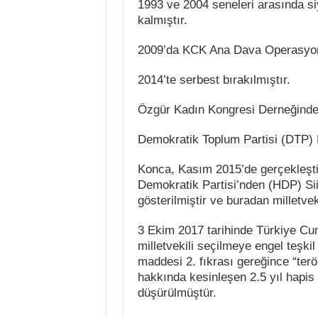
1993 ve 2004 seneleri arasında siy
kalmıştır.
2009’da KCK Ana Dava Operasyonla
2014’te serbest bırakılmıştır.
Özgür Kadın Kongresi Derneğinde b
Demokratik Toplum Partisi (DTP) M
Konca, Kasım 2015’de gerçekleştir
Demokratik Partisi’nden (HDP) Siirt
gösterilmiştir ve buradan milletveki
3 Ekim 2017 tarihinde Türkiye Cu
milletvekili seçilmeye engel teşkil
maddesi 2. fıkrası gereğince “ter
hakkında kesinleşen 2.5 yıl hapis 
düşürülmüştür.