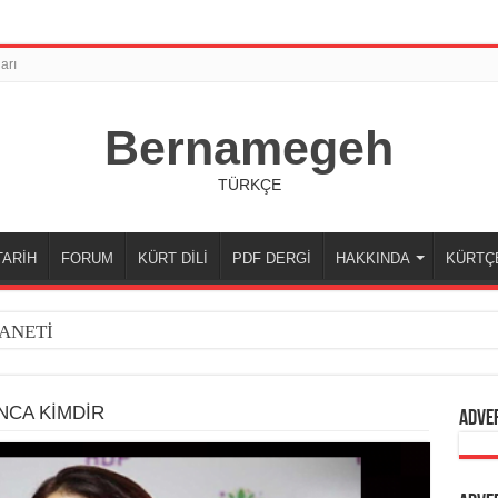
arı
Bernamegeh
TÜRKÇE
TARİH
FORUM
KÜRT DİLİ
PDF DERGİ
HAKKINDA
KÜRTÇ
ANETİ
NCA KİMDİR
Adve