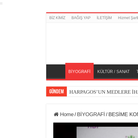
BİZ KİMİZ
BAĞIŞ YAP
İLETİŞİM
Hizmet Şartl
BİYOGRAFİ
KÜLTÜR / SANAT
GÜNDEM
HARPAGOS’UN MEDLERE İH
Home
/
BİYOGRAFİ
/
BESİME KO