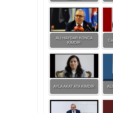
ALİ HAYDAR KONCA
Cav
KİMDİR
AYLA AKAT ATA KİMDİR
AL