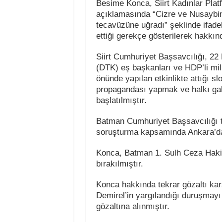
Besime Konca, Siirt Kadınlar Platf
açıklamasında “Cizre ve Nusaybin’
tecavüzüne uğradı” şeklinde ifade
ettiği gerekçe gösterilerek hakkın
Siirt Cumhuriyet Başsavcılığı, 2
(DTK) eş başkanları ve HDP’li mille
önünde yapılan etkinlikte attığı s
propagandası yapmak ve halkı gal
başlatılmıştır.
Batman Cumhuriyet Başsavcılığı 
soruşturma kapsamında Ankara’da 
Konca, Batman 1. Sulh Ceza Hakiml
bırakılmıştır.
Konca hakkında tekrar gözaltı kar
Demirel’in yargılandığı duruşmayı 
gözaltına alınmıştır.