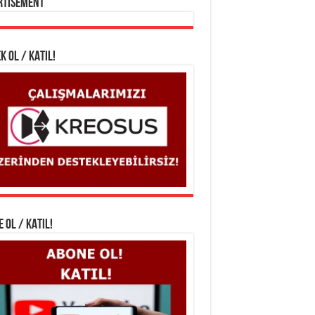
rtisement
K OL / KATIL!
 OL / KATIL!