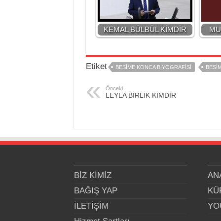
KEMAL BÜLBÜL KİMDİR
MU
Etiket
BESİME KONCA BİYOGRAFİSİ
BESİ
Önceki
LEYLA BİRLİK KİMDİR
BİZ KİMİZ
AN
BAĞIŞ YAP
KÜ
İLETİŞİM
YO