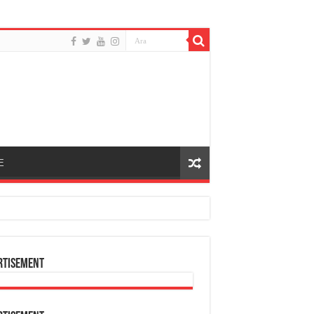
E
rtisement