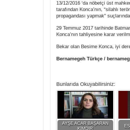
13/12/2016 ‘da nöbetçi üst mahke
tarafından Konca’nın, “silahlı ter
propagandası yapmak” suçlarından 
29 Temmuz 2017 tarihinde Batman 
Konca’nın tahliyesine karar verilmi
Bekar olan Besime Konca, iyi der
Bernamegeh Türkçe / bername
Bunlarıda Okuyabilirsiniz:
AYŞE ACAR BAŞARAN
ES
KİMDİR