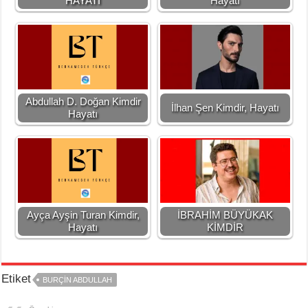
HAYATI
Hayatı
Abdullah D. Doğan Kimdir
İlhan Şen Kimdir, Hayatı
Hayatı
Ayça Ayşin Turan Kimdir,
İBRAHİM BÜYÜKAK
Hayatı
KİMDİR
Etiket
BURÇIN ABDULLAH