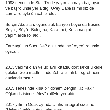
1998 senesinde Star TV’de yayımlanmaya başlayan
ve başrolünde yer aldığı Üvey Baba isimli dizide
Lamia rolüyle ün sahibi oldu.
Burçin Abdullah, oyunculuk kariyeri boyunca Beşinci
Boyut, Büyük Buluşma, Kara İnci, Kollama gibi
yapımlarda rol aldı.
Fatmagül’ün Suçu Ne? dizisinde ise “Ayçe” rolünde
oynadı.
2013 yapımı olan ve üç ayrı kıtada, dört farklı ülkede
çekilen Selam adlı filmde Zehra isimli bir öğretmeni
canlandırmıştır.
2015 senesinde kısa bir dönem Zengin Kız Fakir
Oğlan dizisinde “Alev” rolüyle yer aldı.
2017 yılının Ocak ayında Diriliş Ertuğrul dizisine
“Helena” rolüyle dahil olmuştur.