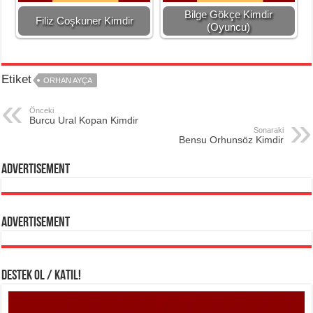
Bilge Gökçe Kimdir
Filiz Coşkuner Kimdir
(Oyuncu)
Etiket
ORHAN AYÇA
Önceki
Burcu Ural Kopan Kimdir
Sonaraki
Bensu Orhunsöz Kimdir
Advertisement
Advertisement
DESTEK OL / KATIL!