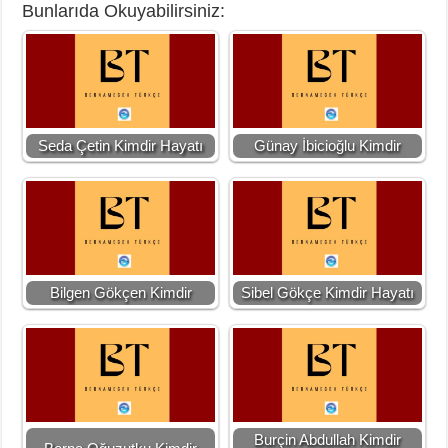
Bunlarıda Okuyabilirsiniz:
Seda Çetin Kimdir Hayatı
Günay İbicioğlu Kimdir
Bilgen Gökçen Kimdir
Sibel Gökçe Kimdir Hayatı
Burçin Abdullah Kimdir