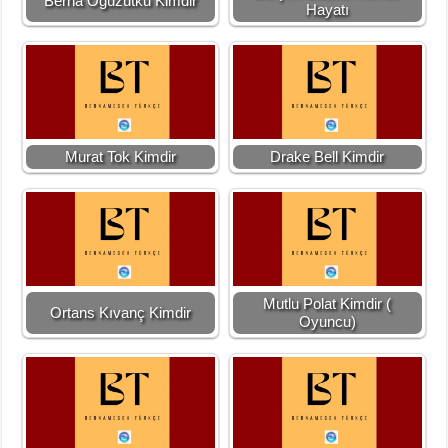
Berna Oğuzutku Kimdir
Hayatı
Murat Tok Kimdir
Drake Bell Kimdir
Mutlu Polat Kimdir (
Ortans Kıvanç Kimdir
Oyuncu)