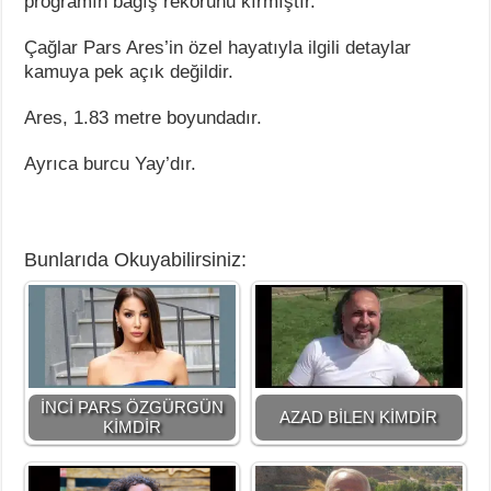
programın bağış rekorunu kırmıştır.
Çağlar Pars Ares’in özel hayatıyla ilgili detaylar
kamuya pek açık değildir.
Ares, 1.83 metre boyundadır.
Ayrıca burcu Yay’dır.
Bunlarıda Okuyabilirsiniz:
İNCİ PARS ÖZGÜRGÜN
AZAD BİLEN KİMDİR
KİMDİR