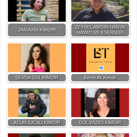
ZEYNEL ABİDİN HAN'IN
JAN AXİN KİMDİR
HAYATI VE ESERLERİ
SEVDA GÜL KİMDİR
Berrin Ak Kimdir
ACUN ILICALI KİMDİR
GÜL YAZICI KİMDİR