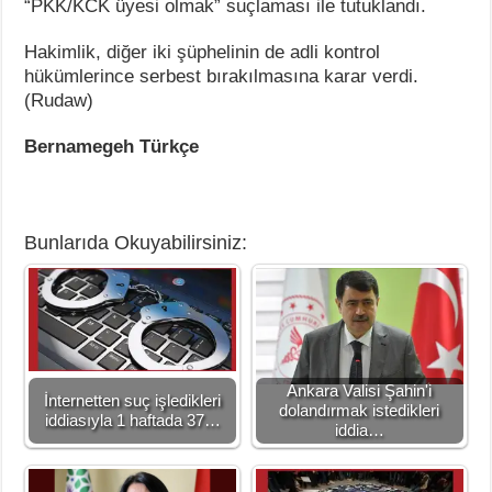
“PKK/KCK üyesi olmak” suçlaması ile tutuklandı.
Hakimlik, diğer iki şüphelinin de adli kontrol
hükümlerince serbest bırakılmasına karar verdi.
(Rudaw)
Bernamegeh Türkçe
Bunlarıda Okuyabilirsiniz:
Ankara Valisi Şahin'i
İnternetten suç işledikleri
dolandırmak istedikleri
iddiasıyla 1 haftada 37…
iddia…