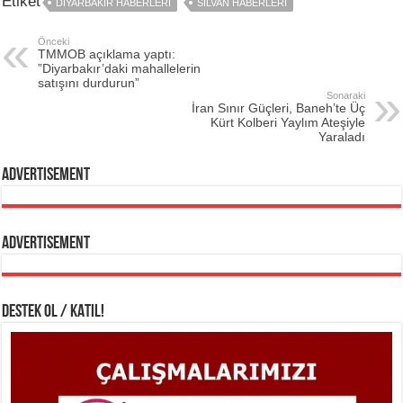
Etiket
DIYARBAKIR HABERLERI
SILVAN HABERLERI
Önceki
TMMOB açıklama yaptı:
”Diyarbakır’daki mahallelerin
satışını durdurun”
Sonaraki
İran Sınır Güçleri, Baneh’te Üç
Kürt Kolberi Yaylım Ateşiyle
Yaraladı
Advertisement
Advertisement
DESTEK OL / KATIL!