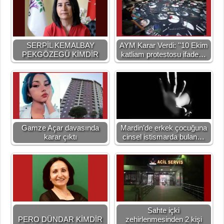
SERPİL KEMALBAY
AYM Karar Verdi: ''10 Ekim
PEKGÖZEGÜ KİMDİR
katliam protestosu ifade…
Gamze Açar davasında
Mardin’de erkek çocuğuna
karar çıktı
cinsel istismarda bulan…
Sahte içki
PERO DÜNDAR KİMDİR
zehirlenmesinden 2 kişi