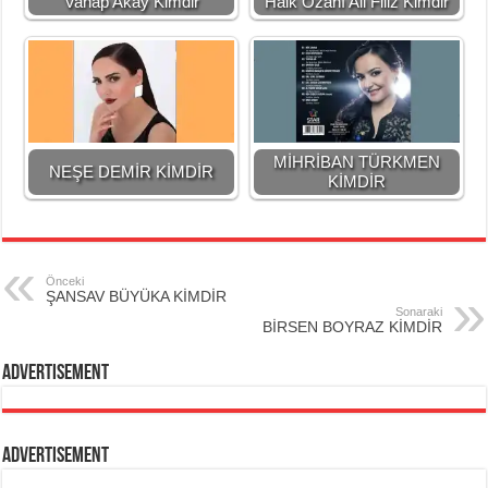
Vahap Akay Kimdir
Halk Ozanı Ali Filiz Kimdir
MİHRİBAN TÜRKMEN
NEŞE DEMİR KİMDİR
KİMDİR
Önceki
ŞANSAV BÜYÜKA KİMDİR
Sonaraki
BİRSEN BOYRAZ KİMDİR
Advertisement
Advertisement