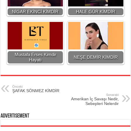
NİGAR EKİNCİ KİMDİR
HALE GÜR KİMDİR
Mustafa Erses Kimdir
NEŞE DEMİR KİMDİR
Hayatı
Önceki
ŞAFAK SÖNMEZ KİMDİR
Sonaraki
Amerikan İç Savaşı Nedir,
Sebepleri Nelerdir
Advertisement