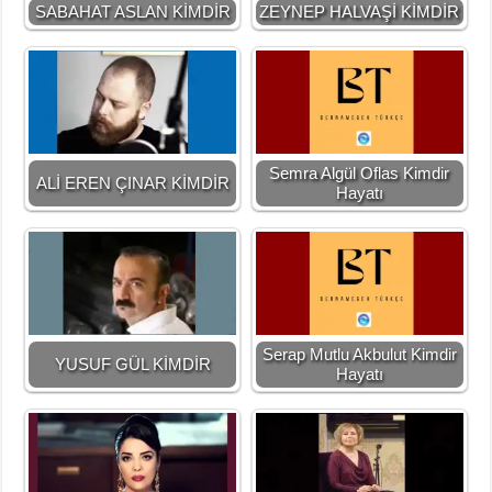
SABAHAT ASLAN KİMDİR
ZEYNEP HALVAŞİ KİMDİR
Semra Algül Oflas Kimdir
ALİ EREN ÇINAR KİMDİR
Hayatı
Serap Mutlu Akbulut Kimdir
YUSUF GÜL KİMDİR
Hayatı