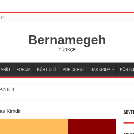
arı
Bernamegeh
TÜRKÇE
TARİH
FORUM
KÜRT DİLİ
PDF DERGİ
HAKKINDA
KÜRTÇ
ANETİ
aş Kimdir
Adve