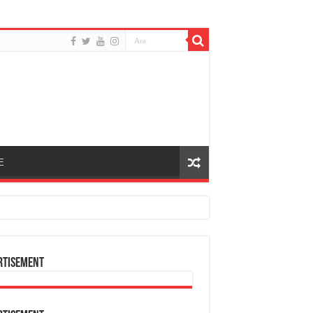
E
rtisement