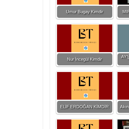
Umur Bugay Kimdir
MI
AY
Nur İncegül Kimdir
ELİF ERDOĞAN KİMDİR
Akın