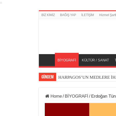
BİZ KİMİZ
BAĞIŞ YAP
İLETİŞİM
Hizmet Şartl
BİYOGRAFİ
KÜLTÜR / SANAT
GÜNDEM
HARPAGOS’UN MEDLERE İH
Home
/
BİYOGRAFİ
/
Erdoğan Tün