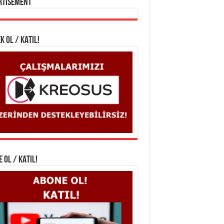
rtisement
K OL / KATIL!
 OL / KATIL!