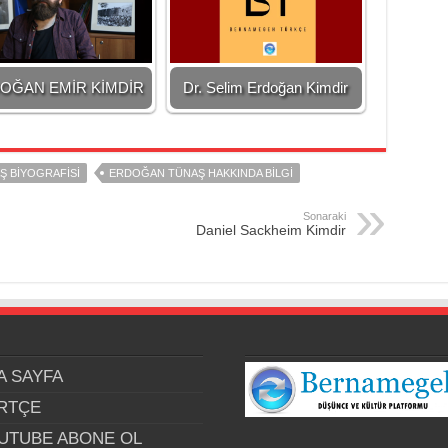
OĞAN EMİR KİMDİR
Dr. Selim Erdoğan Kimdir
 BIYOGRAFISI
ERDOĞAN TÜNAŞ HAKKINDA BILGI
Sonaraki
Daniel Sackheim Kimdir
A SAYFA
RTÇE
UTUBE ABONE OL