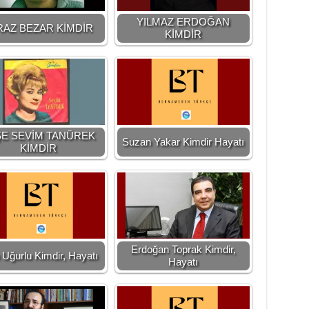
YILMAZ ERDOĞAN
RAZ BEZAR KİMDİR
KİMDİR
ŞE SEVİM TANÜREK
Suzan Yakar Kimdir Hayatı
KİMDİR
Erdoğan Toprak Kimdir,
 Uğurlu Kimdir, Hayatı
Hayatı