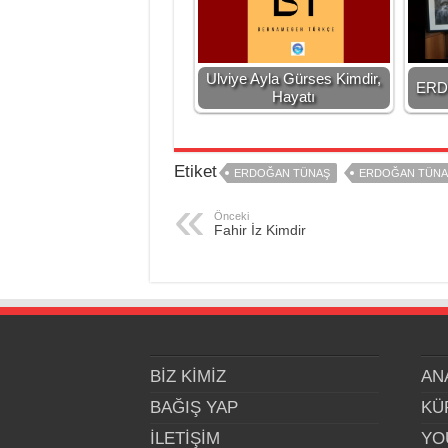
Ulviye Ayla Gürses Kimdir,
ERD
Hayatı
Etiket
ERDOĞAN TÜNAŞ
ERDOĞAN TÜNAŞ
Önceki
Fahir İz Kimdir
BİZ KİMİZ
AN
BAĞIŞ YAP
KÜ
İLETİŞİM
YO