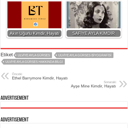
Akın Uğurlu Kimdir, Hayatı
SAFİYE AYLA KİMDİR
Etiket
ULVIYE AYLA GÜRSES
ULVIYE AYLA GÜRSES BIYOGRAFISI
ULVIYE AYLA GÜRSES HAKKINDA BILGI
Önceki
Ethel Barrymore Kimdir, Hayatı
Sonaraki
Ayşe Mine Kimdir, Hayatı
Advertisement
Advertisement