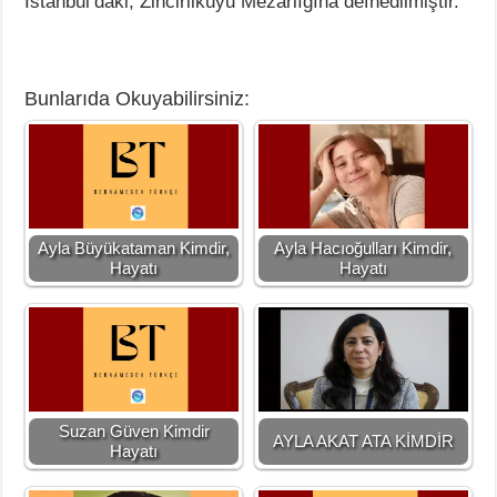
İstanbul’daki, Zincirlikuyu Mezarlığına defnedilmiştir.
Bunlarıda Okuyabilirsiniz:
Ayla Büyükataman Kimdir,
Ayla Hacıoğulları Kimdir,
Hayatı
Hayatı
Suzan Güven Kimdir
AYLA AKAT ATA KİMDİR
Hayatı