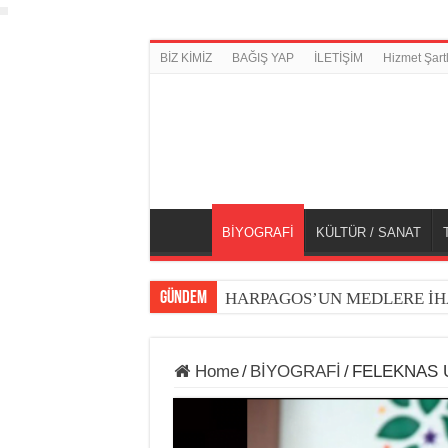
BİZ KİMİZ
BAĞIŞ YAP
İLETİŞİM
Hizmet Şartl
BİYOGRAFİ
KÜLTÜR / SANAT
GÜNDEM
HARPAGOS’UN MEDLERE İH
Home
/
BİYOGRAFİ
/
FELEKNAS 