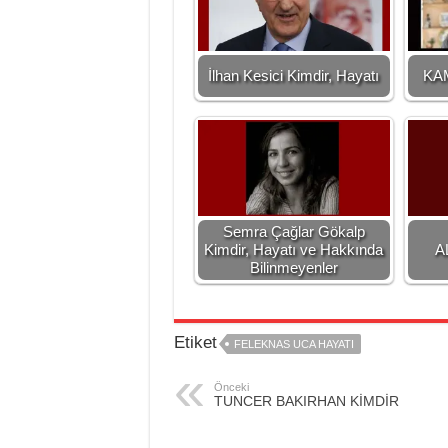
İlhan Kesici Kimdir, Hayatı
KA
Semra Çağlar Gökalp
Kimdir, Hayatı ve Hakkında
A
Bilinmeyenler
Etiket
FELEKNAS UCA HAYATI
Önceki
TUNCER BAKIRHAN KİMDİR