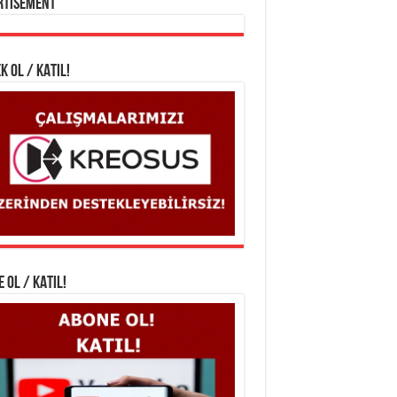
rtisement
K OL / KATIL!
 OL / KATIL!