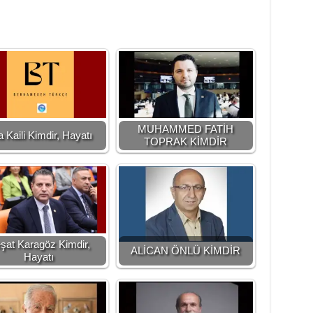
MUHAMMED FATİH
 Kaili Kimdir, Hayatı
TOPRAK KİMDİR
şat Karagöz Kimdir,
ALİCAN ÖNLÜ KİMDİR
Hayatı