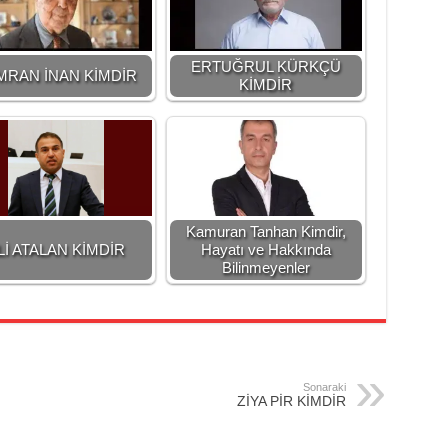
ERTUĞRUL KÜRKÇÜ
MRAN İNAN KİMDİR
KİMDİR
Kamuran Tanhan Kimdir,
Lİ ATALAN KİMDİR
Hayatı ve Hakkında
Bilinmeyenler
Sonaraki
ZİYA PİR KİMDİR