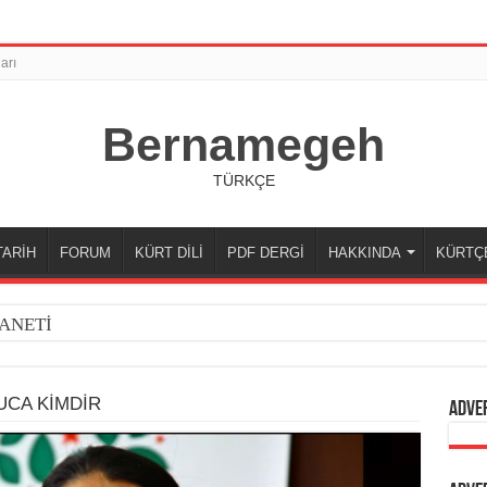
arı
Bernamegeh
TÜRKÇE
TARİH
FORUM
KÜRT DİLİ
PDF DERGİ
HAKKINDA
KÜRTÇ
ANETİ
UCA KİMDİR
Adve