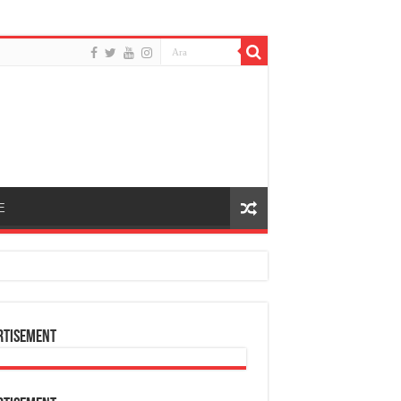
E
rtisement