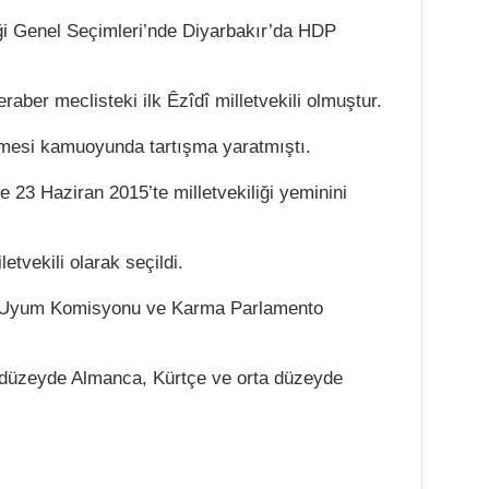
iği Genel Seçimleri’nde Diyarbakır’da HDP
raber meclisteki ilk Êzîdî milletvekili olmuştur.
mesi kamuoyunda tartışma yaratmıştı.
 23 Haziran 2015’te milletvekiliği yeminini
tvekili olarak seçildi.
 Uyum Komisyonu ve Karma Parlamento
 düzeyde Almanca, Kürtçe ve orta düzeyde