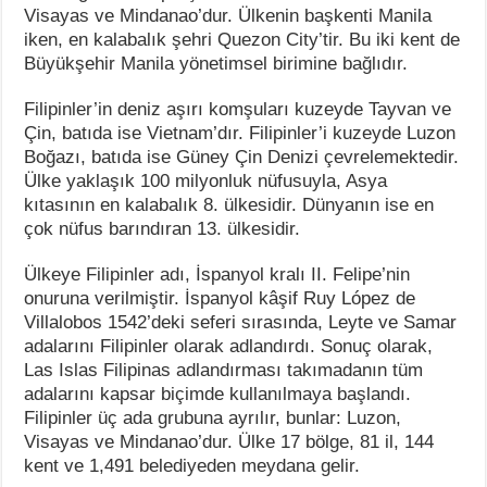
Visayas ve Mindanao’dur. Ülkenin başkenti Manila
iken, en kalabalık şehri Quezon City’tir. Bu iki kent de
Büyükşehir Manila yönetimsel birimine bağlıdır.
Filipinler’in deniz aşırı komşuları kuzeyde Tayvan ve
Çin, batıda ise Vietnam’dır. Filipinler’i kuzeyde Luzon
Boğazı, batıda ise Güney Çin Denizi çevrelemektedir.
Ülke yaklaşık 100 milyonluk nüfusuyla, Asya
kıtasının en kalabalık 8. ülkesidir. Dünyanın ise en
çok nüfus barındıran 13. ülkesidir.
Ülkeye Filipinler adı, İspanyol kralı II. Felipe’nin
onuruna verilmiştir. İspanyol kâşif Ruy López de
Villalobos 1542’deki seferi sırasında, Leyte ve Samar
adalarını Filipinler olarak adlandırdı. Sonuç olarak,
Las Islas Filipinas adlandırması takımadanın tüm
adalarını kapsar biçimde kullanılmaya başlandı.
Filipinler üç ada grubuna ayrılır, bunlar: Luzon,
Visayas ve Mindanao’dur. Ülke 17 bölge, 81 il, 144
kent ve 1,491 belediyeden meydana gelir.