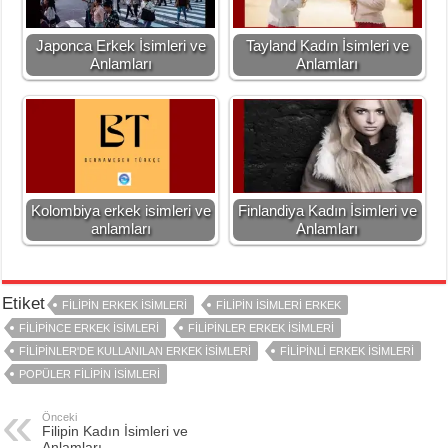
Japonca Erkek İsimleri ve
Tayland Kadın İsimleri ve
Anlamları
Anlamları
Kolombiya erkek isimleri ve
Finlandiya Kadın İsimleri ve
anlamları
Anlamları
Etiket
FILIPIN ERKEK İSIMLERI
FILIPIN ISIMLERI ERKEK
FILIPINCE ERKEK İSIMLERI
FILIPINLER ERKEK İSIMLERI
FILIPINLER'DE KULLANILAN ERKEK ISIMLERI
FILIPINLI ERKEK İSIMLERI
POPÜLER FILIPIN ISIMLERI
Önceki
Filipin Kadın İsimleri ve
Anlamları