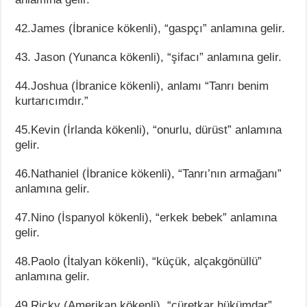
42.James (İbranice kökenli), “gaspçı” anlamına gelir.
43. Jason (Yunanca kökenli), “şifacı” anlamına gelir.
44.Joshua (İbranice kökenli), anlamı “Tanrı benim
kurtarıcımdır.”
45.Kevin (İrlanda kökenli), “onurlu, dürüst” anlamına
gelir.
46.Nathaniel (İbranice kökenli), “Tanrı’nın armağanı”
anlamına gelir.
47.Nino (İspanyol kökenli), “erkek bebek” anlamına
gelir.
48.Paolo (İtalyan kökenli), “küçük, alçakgönüllü”
anlamına gelir.
49.Ricky (Amerikan kökenli), “cüretkar hükümdar”