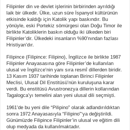
Filipinler din ve devlet işlerinin birbirinden ayrıldığı
laik bir ülkedir. Ülke, uzun süre İspanyol kültürünün
etkisinde kaldığı için Katolik yapı baskındır. Bu
yönüyle, eski Portekiz sömürgesi olan Doğu Timor ile
birlikte Katoliklerin baskın olduğu iki ülkeden biri
Filipinler’dir. Ülkedeki insanların %90’nından fazlası
Hristiyan’dır.
Filipince (Filipince: Filipino), İngilizce ile birlikte 1987
Filipinler Anayasasına göre Filipinler’de kullanılan
ulusal ve İngilizce’nin yanı sıra resmî dillerden biridir.
13 Kasım 1937 tarihinde toplanan Birinci Filipinler
Meclisi, Ulusal Dil Enstitüsü’nün kuruluşuna karar
verdi. Bu enstitüsü Avustronezya dillerin kollarından
Tagalogca’yı temelini alan yeni ulusal dili seçmişti.
1961’de bu yeni dile “Pilipino” olarak adlandırıldıktan
sonra 1972 Anayasasıyla “Filipino”‘ya değiştirildi.
Günümüzde Filipince Filipinler’in ulusal ve eğitim dili
olup medyada da kullanılmaktadır.