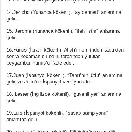
14.Jericho (Yunanca kökenli), “ay cenneti” anlamına
gelir.
15. Jerome (Yunanca kökenli), “ilahi isim” anlamına
gelir.
16.Yunus (İbrani kökenli), Allah’ın emrinden kaçtıktan
sonra kocaman bir balık tarafından yutulan
peygamber Yunus’u ifade eder.
17.Juan (İspanyol kökenli), “Tanrı’nın lütfu” anlamına
gelir ve John’un İspanyol versiyonudur.
18. Lester (İngilizce kökenli), “güvenli yer” anlamına
gelir.
19.Luis (İspanyol kökenli), “savaş şampiyonu”
anlamına gelir.
20.Luntian (Filipino kökenli), Filipinler’in resmi dili