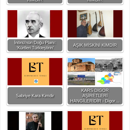
İnönü’nün Doğu Planı:
AŞIK MİSKİNİ KİMDİR
‘Kürtleri Türkleştirin’
KARS DİGOR
Sabriye Kara Kimdir
AŞİRETLERİ
HANGİLERİDİR - Digor…