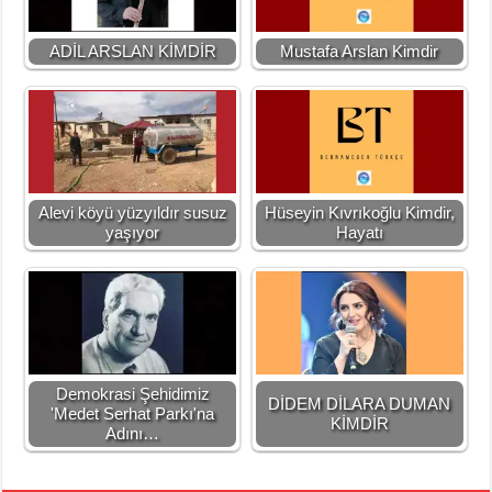
ADİL ARSLAN KİMDİR
Mustafa Arslan Kimdir
Alevi köyü yüzyıldır susuz
Hüseyin Kıvrıkoğlu Kimdir,
yaşıyor
Hayatı
Demokrasi Şehidimiz
DİDEM DİLARA DUMAN
'Medet Serhat Parkı'na
KİMDİR
Adını…