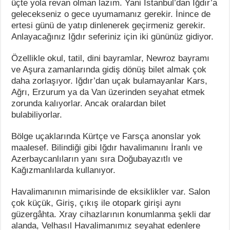
üçte yola revan olman lazım. Yani İstanbul’dan Iğdır’a
gelecekseniz o gece uyumamanız gerekir. İnince de
ertesi günü de yatıp dinlenerek geçirmeniz gerekir.
Anlayacağınız Iğdır seferiniz için iki gününüz gidiyor.
Özellikle okul, tatil, dini bayramlar, Newroz bayramı
ve Aşura zamanlarında gidiş dönüş bilet almak çok
daha zorlaşıyor. Iğdır’dan uçak bulamayanlar Kars,
Ağrı, Erzurum ya da Van üzerinden seyahat etmek
zorunda kalıyorlar. Ancak oralardan bilet
bulabiliyorlar.
Bölge uçaklarında Kürtçe ve Farsça anonslar yok
maalesef. Bilindiği gibi Iğdır havalimanını İranlı ve
Azerbaycanlıların yanı sıra Doğubayazıtlı ve
Kağızmanlılarda kullanıyor.
Havalimanının mimarisinde de eksiklikler var. Salon
çok küçük, Giriş, çıkış ile otopark girişi aynı
güzergâhta. Xray cihazlarının konumlanma şekli dar
alanda, Velhasıl Havalimanımız seyahat edenlere