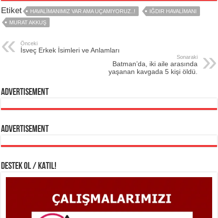
Etiket
HAVALIMANIMIZ VAR AMA UÇAMIYORUZ..!
IĞDIR HAVALIMANI
MURAT AKKUŞ
Önceki
İsveç Erkek İsimleri ve Anlamları
Sonaraki
Batman’da, iki aile arasında
yaşanan kavgada 5 kişi öldü.
Advertisement
Advertisement
DESTEK OL / KATIL!