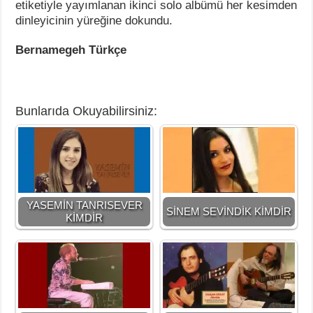
etiketiyle yayımlanan ikinci solo albümü her kesimden
dinleyicinin yüreğine dokundu.
Bernamegeh Türkçe
Bunlarıda Okuyabilirsiniz:
YASEMİN TANRISEVER
SİNEM SEVİNDİK KİMDİR
KİMDİR