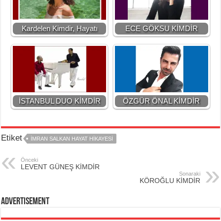
Kardelen Kimdir, Hayatı
ECE GÖKSU KİMDİR
İSTANBUL DUO KİMDİR
ÖZGÜR ÖNAL KİMDİR
Etiket
İMRAN SALKAN HAYAT HİKAYESİ
Önceki
LEVENT GÜNEŞ KİMDİR
Sonaraki
KÖROĞLU KİMDİR
Advertisement