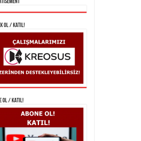
rtisement
K OL / KATIL!
 OL / KATIL!