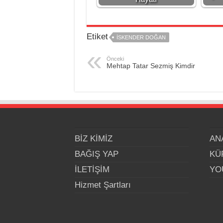
Etiket
İSKENDER DOĞAN
Önceki
Mehtap Tatar Sezmiş Kimdir
BİZ KİMİZ
AN
BAĞIŞ YAP
KÜ
İLETİŞİM
YO
Hizmet Şartları