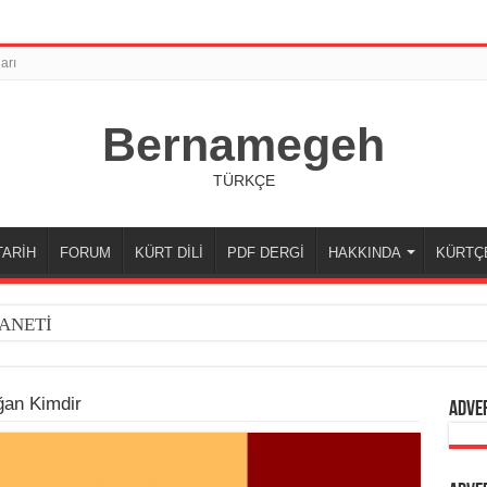
arı
Bernamegeh
TÜRKÇE
TARİH
FORUM
KÜRT DİLİ
PDF DERGİ
HAKKINDA
KÜRTÇ
ANETİ
ğan Kimdir
Adve