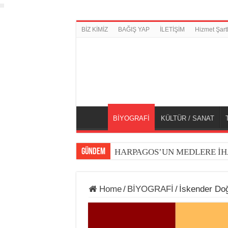
BİZ KİMİZ
BAĞIŞ YAP
İLETİŞİM
Hizmet Şartl
BİYOGRAFİ
KÜLTÜR / SANAT
GÜNDEM
HARPAGOS’UN MEDLERE İH
Home
/
BİYOGRAFİ
/
İskender Do