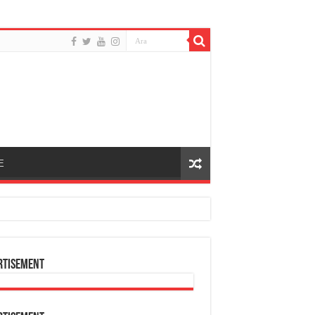
E
rtisement