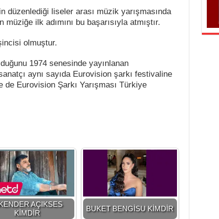
in düzenlediği liseler arası müzik yarışmasında
an müziğe ilk adımını bu başarısıyla atmıştır.
incisi olmuştur.
olduğunu 1974 senesinde yayınlanan
sanatçı aynı sayıda Eurovision şarkı festivaline
se de Eurovision Şarkı Yarışması Türkiye
SKENDER AÇIKSES
BUKET BENGİSU KİMDİR
KİMDİR