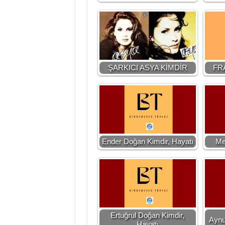
ŞARKICI ASYA KİMDİR
FR
Ender Doğan Kimdir, Hayatı
Me
Ertuğrul Doğan Kimdir,
Aynu
Hayatı