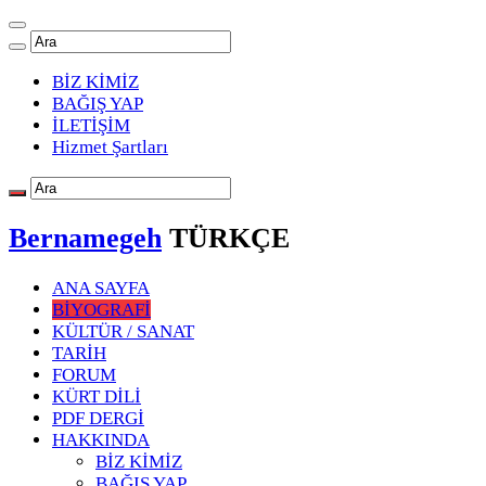
BİZ KİMİZ
BAĞIŞ YAP
İLETİŞİM
Hizmet Şartları
Bernamegeh
TÜRKÇE
ANA SAYFA
BİYOGRAFİ
KÜLTÜR / SANAT
TARİH
FORUM
KÜRT DİLİ
PDF DERGİ
HAKKINDA
BİZ KİMİZ
BAĞIŞ YAP