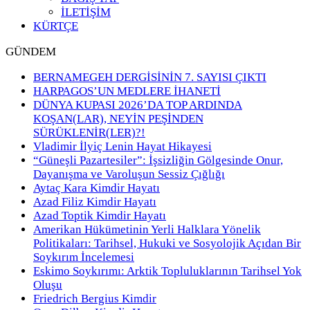
İLETİŞİM
KÜRTÇE
GÜNDEM
BERNAMEGEH DERGİSİNİN 7. SAYISI ÇIKTI
HARPAGOS’UN MEDLERE İHANETİ
DÜNYA KUPASI 2026’DA TOP ARDINDA
KOŞAN(LAR), NEYİN PEŞİNDEN
SÜRÜKLENİR(LER)?!
Vladimir İlyiç Lenin Hayat Hikayesi
“Güneşli Pazartesiler”: İşsizliğin Gölgesinde Onur,
Dayanışma ve Varoluşun Sessiz Çığlığı
Aytaç Kara Kimdir Hayatı
Azad Filiz Kimdir Hayatı
Azad Toptik Kimdir Hayatı
Amerikan Hükümetinin Yerli Halklara Yönelik
Politikaları: Tarihsel, Hukuki ve Sosyolojik Açıdan Bir
Soykırım İncelemesi
Eskimo Soykırımı: Arktik Topluluklarının Tarihsel Yok
Oluşu
Friedrich Bergius Kimdir