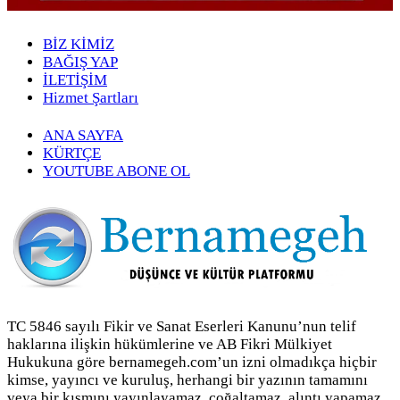
BİZ KİMİZ
BAĞIŞ YAP
İLETİŞİM
Hizmet Şartları
ANA SAYFA
KÜRTÇE
YOUTUBE ABONE OL
TC 5846 sayılı Fikir ve Sanat Eserleri Kanunu’nun telif
haklarına ilişkin hükümlerine ve AB Fikri Mülkiyet
Hukukuna göre bernamegeh.com’un izni olmadıkça hiçbir
kimse, yayıncı ve kuruluş, herhangi bir yazının tamamını
veya bir kısmını yayınlayamaz, çoğaltamaz, alıntı yapamaz.