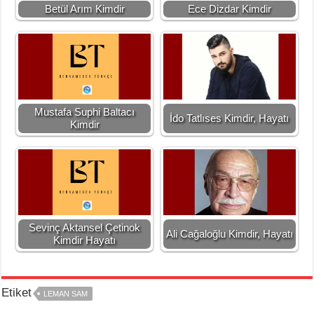
Betül Arım Kimdir
Ece Dizdar Kimdir
Mustafa Suphi Baltacı
İdo Tatlıses Kimdir, Hayatı
Kimdir
Sevinç Aktansel Çetinok
Ali Cağaloğlu Kimdir, Hayatı
Kimdir Hayatı
Etiket
LEMAN SAM